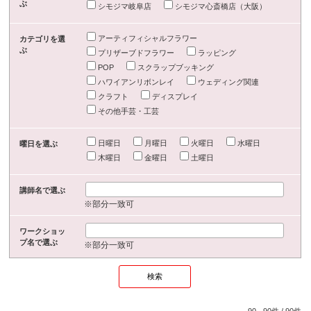
ぶ
シモジマ岐阜店
シモジマ心斎橋店（大阪）
アーティフィシャルフラワー
カテゴリを選
ぶ
プリザーブドフラワー
ラッピング
POP
スクラップブッキング
ハワイアンリボンレイ
ウェディング関連
クラフト
ディスプレイ
その他手芸・工芸
日曜日
月曜日
火曜日
水曜日
曜日を選ぶ
木曜日
金曜日
土曜日
講師名で選ぶ
※部分一致可
ワークショッ
プ名で選ぶ
※部分一致可