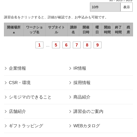
90
-
90
件 /
90
件
講習会名をクリックすると、詳細が確認でき、お申込みも可能です。
開催場所
ワークショ
サブタイト
講師
開催
曜
開始
終了
残
▲
ップ名
ル
名
日時
日
時間
時間
席
1
...
5
6
7
8
9
企業情報
IR情報
CSR・環境
採用情報
シモジマのできること
商品紹介
店舗紹介
講習会のご案内
ギフトラッピング
WEBカタログ