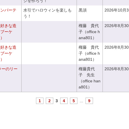
ジを作ろう！
ィンパーテ
水引でハロウィンを楽しも
黒須
2026年10月
う！
お好きな造
権藤 貴代
2026年8月3
ドブーケ
子（office h
き）
ana801）
お好きな造
権藤 貴代
2026年8月3
チブーケ
子（office h
き）
ana801）
ラーのリー
権藤貴代
2026年8月3
子 先生
（office han
a801）
1
2
3
4
5
...
9