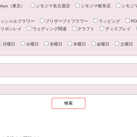
e tokyo（東京）
シモジマ名古屋店
シモジマ岐阜店
シモジ
ィシャルフラワー
プリザーブドフラワー
ラッピング
PO
リボンレイ
ウェディング関連
クラフト
ディスプレイ
月曜日
火曜日
水曜日
木曜日
金曜日
土曜日