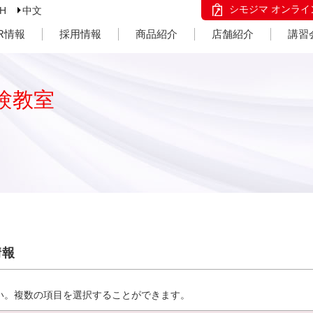
シモジマ オンライ
SH
中文
IR情報
採用情報
商品紹介
店舗紹介
講習
験教室
情報
い。複数の項目を選択することができます。