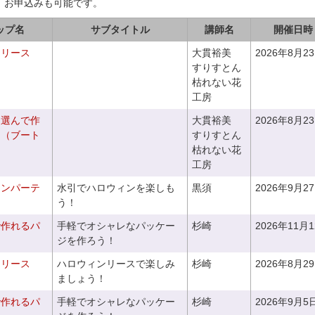
、お申込みも可能です。
ップ名
サブタイトル
講師名
開催日時
るリース
大貫裕美
2026年8月2
すりすとん
枯れない花
工房
を選んで作
大貫裕美
2026年8月2
ケ（ブート
すりすとん
枯れない花
工房
ィンパーテ
水引でハロウィンを楽しも
黒須
2026年9月2
う！
で作れるパ
手軽でオシャレなパッケー
杉崎
2026年11月
ジを作ろう！
ンリース
ハロウィンリースで楽しみ
杉崎
2026年8月2
ましょう！
で作れるパ
手軽でオシャレなパッケー
杉崎
2026年9月5