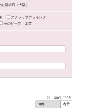
マ心斎橋店（大阪）
P
スクラップブッキング
その他手芸・工芸
21
-
30
件 /
90
件