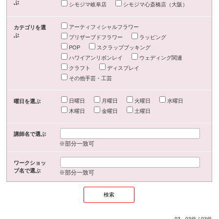
ぶ
シモジマ岐阜店
シモジマ心斎橋店（大阪）
アーティフィシャルフラワー
カテゴリを選
ぶ
プリザーブドフラワー
ラッピング
POP
スクラップブッキング
ハワイアンリボンレイ
ウェディング関連
クラフト
ディスプレイ
その他手芸・工芸
日曜日
月曜日
火曜日
水曜日
曜日を選ぶ
木曜日
金曜日
土曜日
講師名で選ぶ
※部分一致可
ワークショッ
プ名で選ぶ
※部分一致可