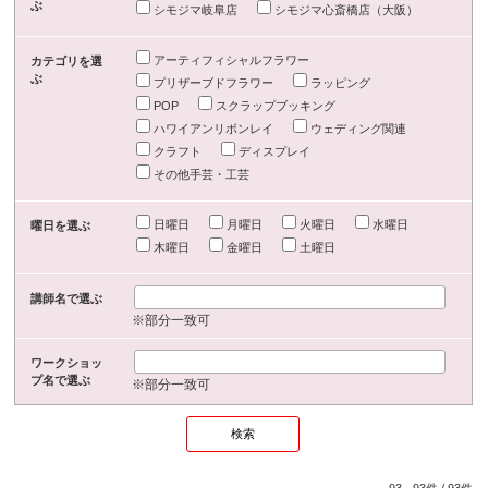
ぶ
シモジマ岐阜店
シモジマ心斎橋店（大阪）
アーティフィシャルフラワー
カテゴリを選
ぶ
プリザーブドフラワー
ラッピング
POP
スクラップブッキング
ハワイアンリボンレイ
ウェディング関連
クラフト
ディスプレイ
その他手芸・工芸
日曜日
月曜日
火曜日
水曜日
曜日を選ぶ
木曜日
金曜日
土曜日
講師名で選ぶ
※部分一致可
ワークショッ
プ名で選ぶ
※部分一致可