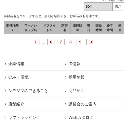
93
-
93
件 /
93
件
講習会名をクリックすると、詳細が確認でき、お申込みも可能です。
開催場所
ワークシ
サブタイ
講師
開催日
曜
開始
終了
残
▲
ョップ名
トル
名
時
日
時間
時間
席
1
...
6
7
8
9
10
企業情報
IR情報
CSR・環境
採用情報
シモジマのできること
商品紹介
店舗紹介
講習会のご案内
ギフトラッピング
WEBカタログ