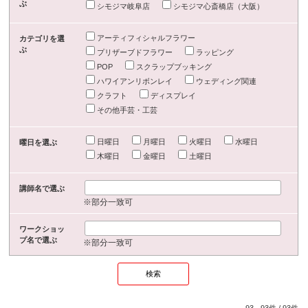
ぶ
シモジマ岐阜店
シモジマ心斎橋店（大阪）
アーティフィシャルフラワー
カテゴリを選
ぶ
プリザーブドフラワー
ラッピング
POP
スクラップブッキング
ハワイアンリボンレイ
ウェディング関連
クラフト
ディスプレイ
その他手芸・工芸
日曜日
月曜日
火曜日
水曜日
曜日を選ぶ
木曜日
金曜日
土曜日
講師名で選ぶ
※部分一致可
ワークショッ
プ名で選ぶ
※部分一致可