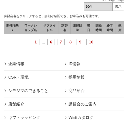
93
-
93
件 /
93
件
講習会名をクリックすると、詳細が確認でき、お申込みも可能です。
開催場所
ワークシ
サブタイ
講師
開催日
曜
開始
終了
残
▲
ョップ名
トル
名
時
日
時間
時間
席
1
...
6
7
8
9
10
企業情報
IR情報
CSR・環境
採用情報
シモジマのできること
商品紹介
店舗紹介
講習会のご案内
ギフトラッピング
WEBカタログ