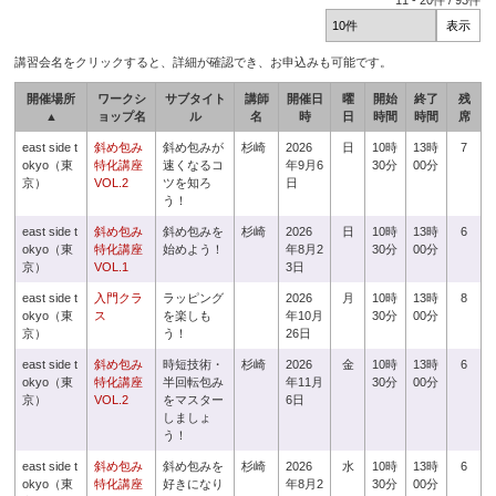
11
-
20
件 /
93
件
講習会名をクリックすると、詳細が確認でき、お申込みも可能です。
開催場所
ワークシ
サブタイト
講師
開催日
曜
開始
終了
残
▲
ョップ名
ル
名
時
日
時間
時間
席
east side t
斜め包み
斜め包みが
杉崎
2026
日
10時
13時
7
okyo（東
特化講座
速くなるコ
年9月6
30分
00分
京）
VOL.2
ツを知ろ
日
う！
east side t
斜め包み
斜め包みを
杉崎
2026
日
10時
13時
6
okyo（東
特化講座
始めよう！
年8月2
30分
00分
京）
VOL.1
3日
east side t
入門クラ
ラッピング
2026
月
10時
13時
8
okyo（東
ス
を楽しも
年10月
30分
00分
京）
う！
26日
east side t
斜め包み
時短技術・
杉崎
2026
金
10時
13時
6
okyo（東
特化講座
半回転包み
年11月
30分
00分
京）
VOL.2
をマスター
6日
しましょ
う！
east side t
斜め包み
斜め包みを
杉崎
2026
水
10時
13時
6
okyo（東
特化講座
好きになり
年8月2
30分
00分