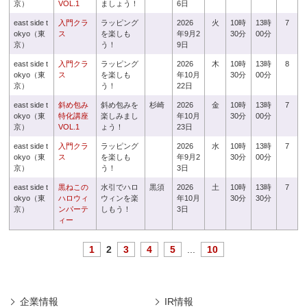
京）
VOL.1
ましょう！
6日
east side t
入門クラ
ラッピング
2026
火
10時
13時
7
okyo（東
ス
を楽しも
年9月2
30分
00分
京）
う！
9日
east side t
入門クラ
ラッピング
2026
木
10時
13時
8
okyo（東
ス
を楽しも
年10月
30分
00分
京）
う！
22日
east side t
斜め包み
斜め包みを
杉崎
2026
金
10時
13時
7
okyo（東
特化講座
楽しみまし
年10月
30分
00分
京）
VOL.1
ょう！
23日
east side t
入門クラ
ラッピング
2026
水
10時
13時
7
okyo（東
ス
を楽しも
年9月2
30分
00分
京）
う！
3日
east side t
黒ねこの
水引でハロ
黒須
2026
土
10時
13時
7
okyo（東
ハロウィ
ウィンを楽
年10月
30分
30分
京）
ンパーテ
しもう！
3日
ィー
1
2
3
4
5
...
10
企業情報
IR情報