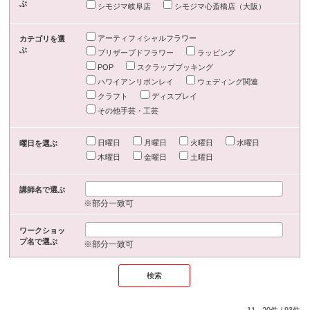
ぶ
シモジマ岐阜店
シモジマ心斎橋店（大阪）
アーティフィシャルフラワー
カテゴリを選
ぶ
プリザーブドフラワー
ラッピング
POP
スクラップブッキング
ハワイアンリボンレイ
ウェディング関連
クラフト
ディスプレイ
その他手芸・工芸
日曜日
月曜日
火曜日
水曜日
曜日を選ぶ
木曜日
金曜日
土曜日
講師名で選ぶ
※部分一致可
ワークショッ
プ名で選ぶ
※部分一致可