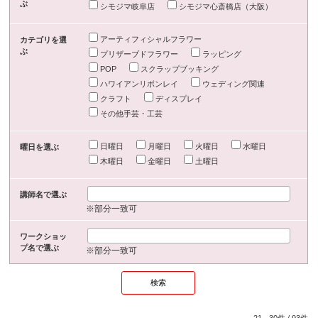
ぶ
シモジマ岐阜店
シモジマ心斎橋店（大阪）
アーティフィシャルフラワー
カテゴリを選
ぶ
プリザーブドフラワー
ラッピング
POP
スクラップブッキング
ハワイアンリボンレイ
ウェディング関連
クラフト
ディスプレイ
その他手芸・工芸
日曜日
月曜日
火曜日
水曜日
曜日を選ぶ
木曜日
金曜日
土曜日
講師名で選ぶ
※部分一致可
ワークショッ
プ名で選ぶ
※部分一致可