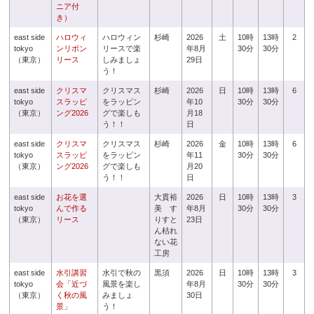
ニア付
き）
east side
ハロウィ
ハロウィン
杉崎
2026
土
10時
13時
2
tokyo
ンリボン
リースで楽
年8月
30分
30分
（東京）
リース
しみましょ
29日
う！
east side
クリスマ
クリスマス
杉崎
2026
日
10時
13時
6
tokyo
スラッピ
をラッピン
年10
30分
30分
（東京）
ング2026
グで楽しも
月18
う！！
日
east side
クリスマ
クリスマス
杉崎
2026
金
10時
13時
6
tokyo
スラッピ
をラッピン
年11
30分
30分
（東京）
ング2026
グで楽しも
月20
う！！
日
east side
お花を選
大貫裕
2026
日
10時
13時
3
tokyo
んで作る
美 す
年8月
30分
30分
（東京）
リース
りすと
23日
ん枯れ
ない花
工房
east side
水引講習
水引で秋の
黒須
2026
日
10時
13時
3
tokyo
会「近づ
風景を楽し
年8月
30分
30分
（東京）
く秋の風
みましょ
30日
景」
う！