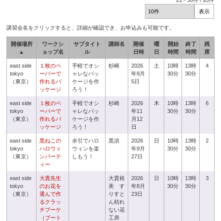
21
-
30
件 /
93
件
講習会名をクリックすると、詳細が確認でき、お申込みも可能です。
開催場所
ワークシ
サブタイト
講師名
開催
曜
開始
終了
残
▲
ョップ名
ル
日時
日
時間
時間
席
east side
１枚のペ
手軽でオシ
杉崎
2026
土
10時
13時
4
tokyo
ーパーで
ャレなパッ
年9月
30分
30分
（東京）
作れるパ
ケージを作
5日
ッケージ
ろう！
east side
１枚のペ
手軽でオシ
杉崎
2026
木
10時
13時
6
tokyo
ーパーで
ャレなパッ
年11
30分
30分
（東京）
作れるパ
ケージを作
月12
ッケージ
ろう！
日
east side
黒ねこの
水引でハロ
黒須
2026
日
10時
13時
2
tokyo
ハロウィ
ウィンを楽
年9月
30分
30分
（東京）
ンパーテ
しもう！
27日
ィー
east side
大貫先生
大貫裕
2026
日
10時
13時
3
tokyo
のお花を
美 す
年8月
30分
30分
（東京）
選んで作
りすと
23日
るクラッ
ん枯れ
チブーケ
ない花
（ブート
工房