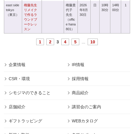
east side
権藤先生
権藤貴
2026
日
10時
14時
1
tokyo
リメイク
代子
年8月
30分
00分
（東京）
で作るラ
先生
30日
ウンドブ
（offic
ーケレッ
e hana
スン
801）
1
2
3
4
5
...
10
企業情報
IR情報
CSR・環境
採用情報
シモジマのできること
商品紹介
店舗紹介
講習会のご案内
ギフトラッピング
WEBカタログ