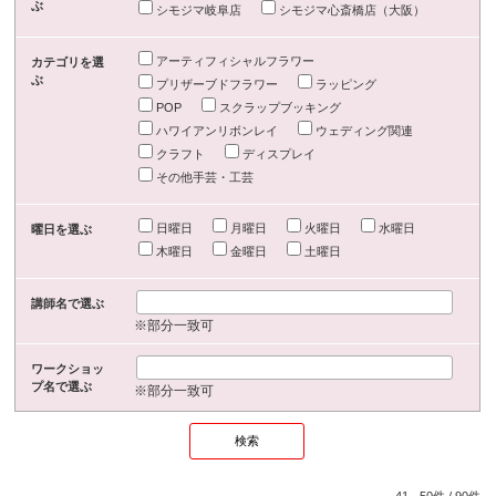
ぶ
シモジマ岐阜店
シモジマ心斎橋店（大阪）
アーティフィシャルフラワー
カテゴリを選
ぶ
プリザーブドフラワー
ラッピング
POP
スクラップブッキング
ハワイアンリボンレイ
ウェディング関連
クラフト
ディスプレイ
その他手芸・工芸
日曜日
月曜日
火曜日
水曜日
曜日を選ぶ
木曜日
金曜日
土曜日
講師名で選ぶ
※部分一致可
ワークショッ
プ名で選ぶ
※部分一致可