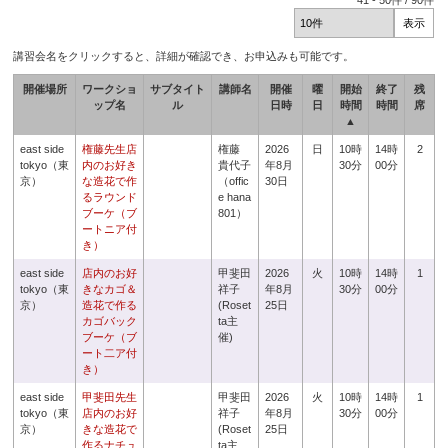
41
-
50
件 /
90
件
講習会名をクリックすると、詳細が確認でき、お申込みも可能です。
開催場所
ワークショ
サブタイト
講師名
開催
曜
開始
終了
残
ップ名
ル
日時
日
時間
時間
席
▲
east side
権藤先生店
権藤
2026
日
10時
14時
2
tokyo（東
内のお好き
貴代子
年8月
30分
00分
京）
な造花で作
（offic
30日
るラウンド
e hana
ブーケ（ブ
801）
ートニア付
き）
east side
店内のお好
甲斐田
2026
火
10時
14時
1
tokyo（東
きなカゴ＆
祥子
年8月
30分
00分
京）
造花で作る
(Roset
25日
カゴバック
ta主
ブーケ（ブ
催)
ート二ア付
き）
east side
甲斐田先生
甲斐田
2026
火
10時
14時
1
tokyo（東
店内のお好
祥子
年8月
30分
00分
京）
きな造花で
(Roset
25日
作るナチュ
ta主