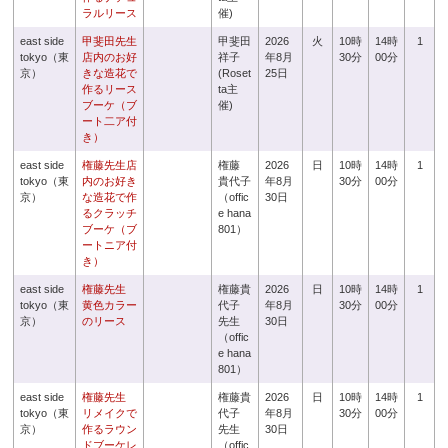
ラルリース
催)
east side
甲斐田先生
甲斐田
2026
火
10時
14時
1
tokyo（東
店内のお好
祥子
年8月
30分
00分
京）
きな造花で
(Roset
25日
作るリース
ta主
ブーケ（ブ
催)
ート二ア付
き）
east side
権藤先生店
権藤
2026
日
10時
14時
1
tokyo（東
内のお好き
貴代子
年8月
30分
00分
京）
な造花で作
（offic
30日
るクラッチ
e hana
ブーケ（ブ
801）
ートニア付
き）
east side
権藤先生
権藤貴
2026
日
10時
14時
1
tokyo（東
黄色カラー
代子
年8月
30分
00分
京）
のリース
先生
30日
（offic
e hana
801）
east side
権藤先生
権藤貴
2026
日
10時
14時
1
tokyo（東
リメイクで
代子
年8月
30分
00分
京）
作るラウン
先生
30日
ドブーケレ
（offic