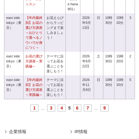
ッスン
e hana
801）
east side
【年内最終
お花えらび
2026
日
10時
15時
3
tokyo（東
回】お花の
からラッピ
年9月
30分
20分
京）
選び方講座
ングまで楽
13日
～おひとり
しみましょ
で選べるノ
う！
ウハウが身
につく～
east side
お花の選び
テーマに沿
2026
土
10時
15時
2
tokyo（東
方講座～実
ってお花を
年8月
30分
20分
京）
践編～
選ぶことを
22日
楽しもう！
east side
【年内最終
テーマに沿
2026
日
10時
15時
5
tokyo（東
回】お花の
ってお花を
年11
30分
20分
京）
選び方講座
選ぶことを
月8日
～実践編～
楽しもう！
1
...
3
4
5
6
7
...
9
企業情報
IR情報