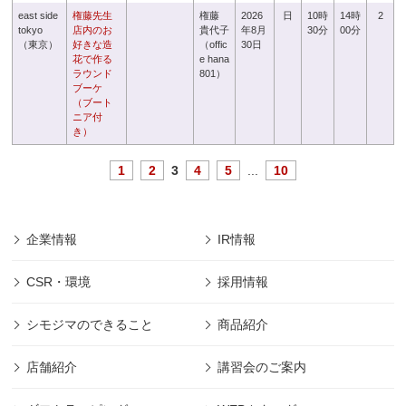
east side
権藤先生
権藤
2026
日
10時
14時
2
tokyo
店内のお
貴代子
年8月
30分
00分
（東京）
好きな造
（offic
30日
花で作る
e hana
ラウンド
801）
ブーケ
（ブート
ニア付
き）
1
2
3
4
5
...
10
企業情報
IR情報
CSR・環境
採用情報
シモジマのできること
商品紹介
店舗紹介
講習会のご案内