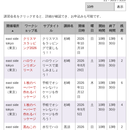
21
-
30
件 /
93
件
講習会名をクリックすると、詳細が確認でき、お申込みも可能です。
開催場所
ワークシ
サブタイト
講師名
開催
曜
開始
終了
残
▲
ョップ名
ル
日時
日
時間
時間
席
east side
クリスマ
クリスマス
杉崎
2026
日
10時
13時
6
tokyo
スラッピ
をラッピン
年10
30分
30分
（東京）
ング2026
グで楽しも
月18
う！！
日
east side
ハロウィ
ハロウィン
杉崎
2026
土
10時
13時
2
tokyo
ンリボン
リースで楽
年8月
30分
30分
（東京）
リース
しみましょ
29日
う！
east side
１枚のペ
手軽でオシ
杉崎
2026
木
10時
13時
6
tokyo
ーパーで
ャレなパッ
年11
30分
30分
（東京）
作れるパ
ケージを作
月12
ッケージ
ろう！
日
east side
１枚のペ
手軽でオシ
杉崎
2026
土
10時
13時
4
tokyo
ーパーで
ャレなパッ
年9月
30分
30分
（東京）
作れるパ
ケージを作
5日
ッケージ
ろう！
east side
黒ねこの
水引でハロ
黒須
2026
日
10時
13時
2