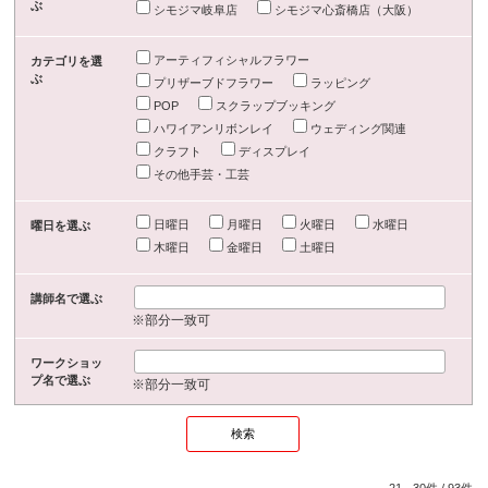
ぶ
シモジマ岐阜店
シモジマ心斎橋店（大阪）
アーティフィシャルフラワー
カテゴリを選
ぶ
プリザーブドフラワー
ラッピング
POP
スクラップブッキング
ハワイアンリボンレイ
ウェディング関連
クラフト
ディスプレイ
その他手芸・工芸
日曜日
月曜日
火曜日
水曜日
曜日を選ぶ
木曜日
金曜日
土曜日
講師名で選ぶ
※部分一致可
ワークショッ
プ名で選ぶ
※部分一致可