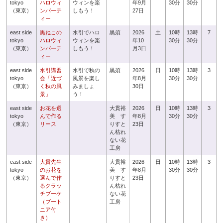
tokyo
ハロウィ
ウィンを楽
年9月
30分
30分
（東京）
ンパーテ
しもう！
27日
ィー
east side
黒ねこの
水引でハロ
黒須
2026
土
10時
13時
7
tokyo
ハロウィ
ウィンを楽
年10
30分
30分
（東京）
ンパーテ
しもう！
月3日
ィー
east side
水引講習
水引で秋の
黒須
2026
日
10時
13時
3
tokyo
会「近づ
風景を楽し
年8月
30分
30分
（東京）
く秋の風
みましょ
30日
景」
う！
east side
お花を選
大貫裕
2026
日
10時
13時
3
tokyo
んで作る
美 す
年8月
30分
30分
（東京）
リース
りすと
23日
ん枯れ
ない花
工房
east side
大貫先生
大貫裕
2026
日
10時
13時
3
tokyo
のお花を
美 す
年8月
30分
30分
（東京）
選んで作
りすと
23日
るクラッ
ん枯れ
チブーケ
ない花
（ブート
工房
ニア付
き）