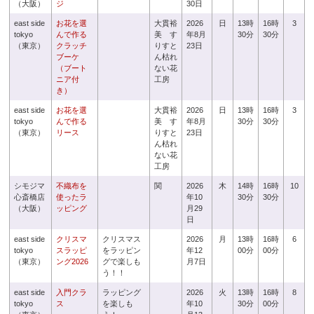
（大阪）
ジ
30日
east side
お花を選
大貫裕
2026
日
13時
16時
3
tokyo
んで作る
美 す
年8月
30分
30分
（東京）
クラッチ
りすと
23日
ブーケ
ん枯れ
（ブート
ない花
ニア付
工房
き）
east side
お花を選
大貫裕
2026
日
13時
16時
3
tokyo
んで作る
美 す
年8月
30分
30分
（東京）
リース
りすと
23日
ん枯れ
ない花
工房
シモジマ
不織布を
関
2026
木
14時
16時
10
心斎橋店
使ったラ
年10
30分
30分
（大阪）
ッピング
月29
日
east side
クリスマ
クリスマス
2026
月
13時
16時
6
tokyo
スラッピ
をラッピン
年12
00分
00分
（東京）
ング2026
グで楽しも
月7日
う！！
east side
入門クラ
ラッピング
2026
火
13時
16時
8
tokyo
ス
を楽しも
年10
30分
00分