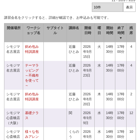
11
-
20
件 /
93
件
講習会名をクリックすると、詳細が確認でき、お申込みも可能です。
開催場所
ワークシ
サブタイト
講師名
開催
曜
開始
終了
残
ョップ名
ル
日時
日
時間
時間
席
▼
シモジマ
斜め包み
近藤
2026
火
14時
17時
4
名古屋店
特訓講座
ひとみ
年9月
30分
00分
15日
シモジマ
テーマラ
近藤
2026
水
14時
17時
4
名古屋店
ッピング
ひとみ
年9月
30分
00分
～不織布
23日
を使って
～
シモジマ
斜め包み
近藤
2026
木
14時
17時
2
名古屋店
特訓講座
ひとみ
年8月
30分
00分
20日
シモジマ
基礎クラ
関
2026
水
14時
17時
12
心斎橋店
ス
年9月
30分
00分
（大阪）
9日
シモジマ
様々な包
くらの
2026
水
14時
17時
10
心斎橋店
みアレン
う
年9月
30分
00分