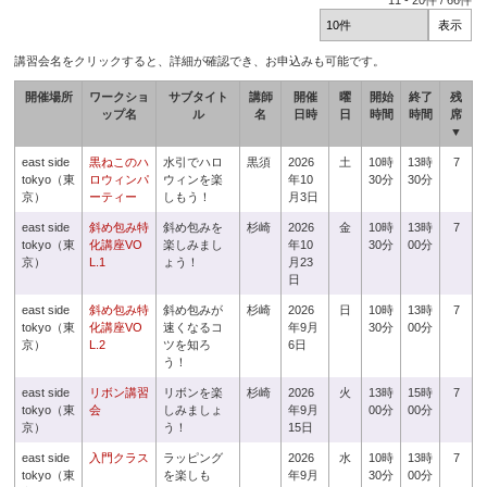
11
-
20
件 /
66
件
講習会名をクリックすると、詳細が確認でき、お申込みも可能です。
開催場所
ワークショ
サブタイト
講師
開催
曜
開始
終了
残
ップ名
ル
名
日時
日
時間
時間
席
▼
east side
黒ねこのハ
水引でハロ
黒須
2026
土
10時
13時
7
tokyo（東
ロウィンパ
ウィンを楽
年10
30分
30分
京）
ーティー
しもう！
月3日
east side
斜め包み特
斜め包みを
杉崎
2026
金
10時
13時
7
tokyo（東
化講座VO
楽しみまし
年10
30分
00分
京）
L.1
ょう！
月23
日
east side
斜め包み特
斜め包みが
杉崎
2026
日
10時
13時
7
tokyo（東
化講座VO
速くなるコ
年9月
30分
00分
京）
L.2
ツを知ろ
6日
う！
east side
リボン講習
リボンを楽
杉崎
2026
火
13時
15時
7
tokyo（東
会
しみましょ
年9月
00分
00分
京）
う！
15日
east side
入門クラス
ラッピング
2026
水
10時
13時
7
tokyo（東
を楽しも
年9月
30分
00分