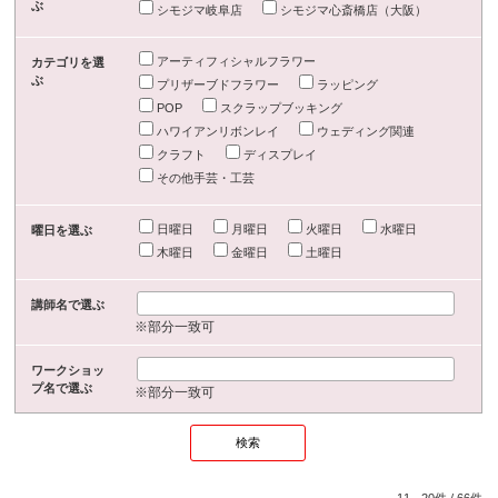
ぶ
シモジマ岐阜店
シモジマ心斎橋店（大阪）
アーティフィシャルフラワー
カテゴリを選
ぶ
プリザーブドフラワー
ラッピング
POP
スクラップブッキング
ハワイアンリボンレイ
ウェディング関連
クラフト
ディスプレイ
その他手芸・工芸
日曜日
月曜日
火曜日
水曜日
曜日を選ぶ
木曜日
金曜日
土曜日
講師名で選ぶ
※部分一致可
ワークショッ
プ名で選ぶ
※部分一致可