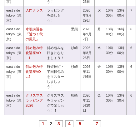
京）
う！
23日
east side
入門クラス
ラッピング
2026
火
10時
13時
7
tokyo（東
を楽しも
年9月
30分
00分
京）
う！
29日
east side
水引講習会
黒須
2026
月
13時
16時
6
tokyo（東
「近づく秋
年9月
00分
00分
京）
の風景」
7日
east side
斜め包み特
斜め包みを
杉崎
2026
水
10時
13時
6
tokyo（東
化講座VO
好きになり
年8月
30分
00分
京）
L.1
ましょう！
26日
east side
斜め包み特
時短技術・
杉崎
2026
金
10時
13時
6
tokyo（東
化講座VO
半回転包み
年11
30分
00分
京）
L.2
をマスター
月6日
しましょ
う！
east side
クリスマス
クリスマス
杉崎
2026
金
10時
13時
6
tokyo（東
ラッピング
をラッピン
年11
30分
30分
京）
2026
グで楽しも
月20
う！！
日
1
2
3
4
5
...
7