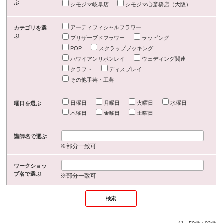
ぶ
シモジマ岐阜店
シモジマ心斎橋店（大阪）
アーティフィシャルフラワー
カテゴリを選
ぶ
プリザーブドフラワー
ラッピング
POP
スクラップブッキング
ハワイアンリボンレイ
ウェディング関連
クラフト
ディスプレイ
その他手芸・工芸
日曜日
月曜日
火曜日
水曜日
曜日を選ぶ
木曜日
金曜日
土曜日
講師名で選ぶ
※部分一致可
ワークショッ
プ名で選ぶ
※部分一致可