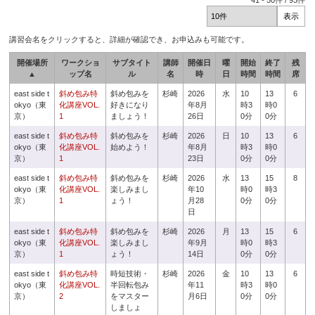
41
-
50
件 /
93
件
講習会名をクリックすると、詳細が確認でき、お申込みも可能です。
開催場所
ワークショ
サブタイト
講師
開催日
曜
開始
終了
残
▲
ップ名
ル
名
時
日
時間
時間
席
east side t
斜め包み特
斜め包みを
杉崎
2026
水
10
13
6
okyo（東
化講座VOL.
好きになり
年8月
時3
時0
京）
1
ましょう！
26日
0分
0分
east side t
斜め包み特
斜め包みを
杉崎
2026
日
10
13
6
okyo（東
化講座VOL.
始めよう！
年8月
時3
時0
京）
1
23日
0分
0分
east side t
斜め包み特
斜め包みを
杉崎
2026
水
13
15
8
okyo（東
化講座VOL.
楽しみまし
年10
時0
時3
京）
1
ょう！
月28
0分
0分
日
east side t
斜め包み特
斜め包みを
杉崎
2026
月
13
15
6
okyo（東
化講座VOL.
楽しみまし
年9月
時0
時3
京）
1
ょう！
14日
0分
0分
east side t
斜め包み特
時短技術・
杉崎
2026
金
10
13
6
okyo（東
化講座VOL.
半回転包み
年11
時3
時0
京）
2
をマスター
月6日
0分
0分
しましょ