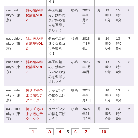
う！
east side t
斜め包み特
半回転包
杉崎
2026
月
13
15
8
okyo（東
化講座VOL.
み、効率の
年10
時0
時3
京）
2
良い斜め包
月19
0分
0分
みを習得し
日
ましょう
east side t
斜め包み特
斜め包みが
杉崎
2026
日
10
13
7
okyo（東
化講座VOL.
速くなるコ
年9月
時3
時0
京）
2
ツを知ろ
6日
0分
0分
う！
east side t
斜め包み特
半回転包
杉崎
2026
水
13
15
8
okyo（東
化講座VOL.
み、効率の
年9月
時0
時3
京）
2
良い斜め包
30日
0分
0分
みを習得し
ましょう
east side t
倒さずその
ラッピング
杉崎
2026
日
10
13
6
okyo（東
まま包むテ
の幅を広げ
年10
時3
時0
京）
クニック
よう！
月4日
0分
0分
east side t
倒さずその
ラッピング
杉崎
2026
月
10
13
6
okyo（東
まま包むテ
の幅を広げ
年11
時3
時0
京）
クニック
よう！
月9日
0分
0分
1
...
3
4
5
6
7
...
10