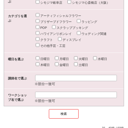
ぶ
シモジマ岐阜店
シモジマ心斎橋店（大阪）
アーティフィシャルフラワー
カテゴリを選
ぶ
プリザーブドフラワー
ラッピング
POP
スクラップブッキング
ハワイアンリボンレイ
ウェディング関連
クラフト
ディスプレイ
その他手芸・工芸
日曜日
月曜日
火曜日
水曜日
曜日を選ぶ
木曜日
金曜日
土曜日
講師名で選ぶ
※部分一致可
ワークショッ
プ名で選ぶ
※部分一致可