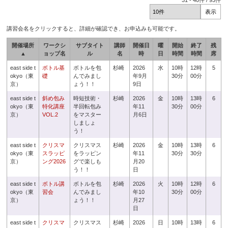
31
-
40
件 /
93
件
講習会名をクリックすると、詳細が確認でき、お申込みも可能です。
開催場所
ワークシ
サブタイト
講師
開催日
曜
開始
終了
残
▲
ョップ名
ル
名
時
日
時間
時間
席
east side t
ボトル基
ボトルを包
杉崎
2026
水
10時
12時
5
okyo（東
礎
んでみまし
年9月
30分
00分
京）
ょう！！
9日
east side t
斜め包み
時短技術・
杉崎
2026
金
10時
13時
6
okyo（東
特化講座
半回転包み
年11
30分
00分
京）
VOL.2
をマスター
月6日
しましょ
う！
east side t
クリスマ
クリスマス
杉崎
2026
金
10時
13時
6
okyo（東
スラッピ
をラッピン
年11
30分
30分
京）
ング2026
グで楽しも
月20
う！！
日
east side t
ボトル講
ボトルを包
杉崎
2026
火
10時
12時
6
okyo（東
習会
んでみまし
年10
30分
00分
京）
ょう！！
月27
日
east side t
クリスマ
クリスマス
杉崎
2026
日
10時
13時
6