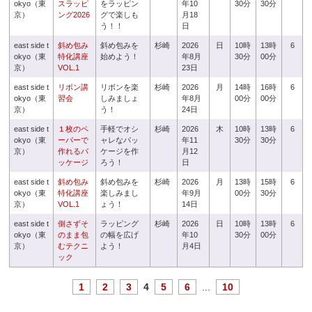
okyo（東
スラッピ
をラッピン
年10
30分
30分
京）
ング2026
グで楽しも
月18
う！！
日
east side t
斜め包み
斜め包みを
杉崎
2026
日
10時
13時
6
okyo（東
特化講座
始めよう！
年8月
30分
00分
京）
VOL.1
23日
east side t
リボン講
リボンを楽
杉崎
2026
月
14時
16時
6
okyo（東
習会
しみましょ
年8月
00分
00分
京）
う！
24日
east side t
１枚のペ
手軽でオシ
杉崎
2026
木
10時
13時
6
okyo（東
ーパーで
ャレなパッ
年11
30分
30分
京）
作れるパ
ケージを作
月12
ッケージ
ろう！
日
east side t
斜め包み
斜め包みを
杉崎
2026
月
13時
15時
6
okyo（東
特化講座
楽しみまし
年9月
00分
30分
京）
VOL.1
ょう！
14日
east side t
倒さずそ
ラッピング
杉崎
2026
日
10時
13時
6
okyo（東
のまま包
の幅を広げ
年10
30分
00分
京）
むテクニ
よう！
月4日
ック
1
2
3
4
5
6
...
10