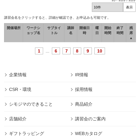
93
-
93
件 /
93
件
講習会名をクリックすると、詳細が確認でき、お申込みも可能です。
開催場所
ワークシ
サブタイ
講師
開催日
曜
開始
終了
残
ョップ名
トル
名
時
日
時間
時間
席
▲
1
...
6
7
8
9
10
企業情報
IR情報
CSR・環境
採用情報
シモジマのできること
商品紹介
店舗紹介
講習会のご案内
ギフトラッピング
WEBカタログ