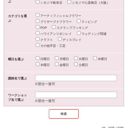
ぶ
シモジマ岐阜店
シモジマ心斎橋店（大阪）
アーティフィシャルフラワー
カテゴリを選
ぶ
プリザーブドフラワー
ラッピング
POP
スクラップブッキング
ハワイアンリボンレイ
ウェディング関連
クラフト
ディスプレイ
その他手芸・工芸
日曜日
月曜日
火曜日
水曜日
曜日を選ぶ
木曜日
金曜日
土曜日
講師名で選ぶ
※部分一致可
ワークショッ
プ名で選ぶ
※部分一致可