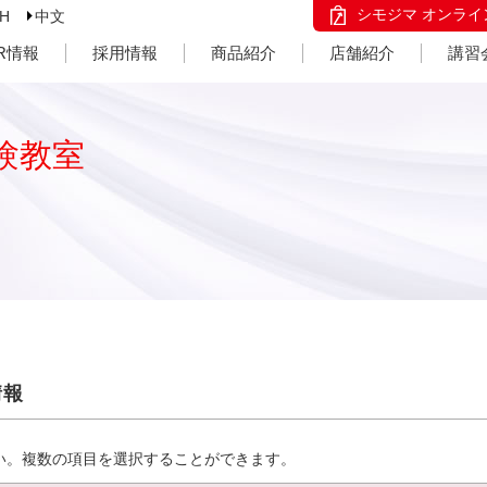
シモジマ オンライ
SH
中文
IR情報
採用情報
商品紹介
店舗紹介
講習
験教室
情報
い。複数の項目を選択することができます。