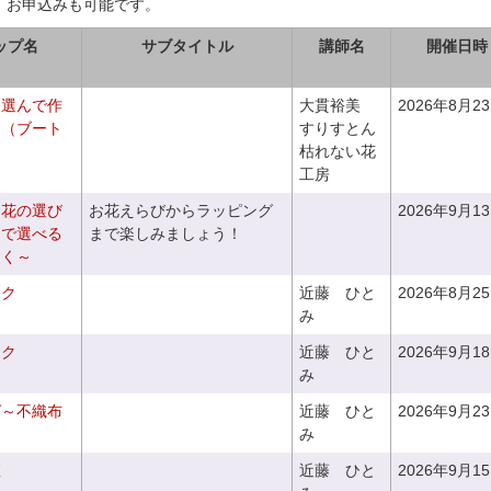
、お申込みも可能です。
ップ名
サブタイトル
講師名
開催日時
を選んで作
大貫裕美
2026年8月2
ケ（ブート
すりすとん
枯れない花
工房
お花の選び
お花えらびからラッピング
2026年9月1
りで選べる
まで楽しみましょう！
つく～
ーク
近藤 ひと
2026年8月2
み
ーク
近藤 ひと
2026年9月1
み
グ～不織布
近藤 ひと
2026年9月2
み
座
近藤 ひと
2026年9月1