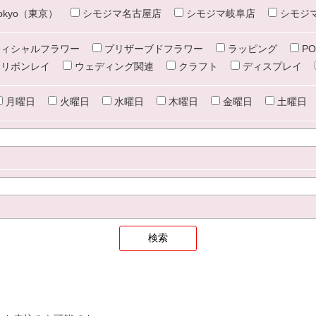
e tokyo（東京）
シモジマ名古屋店
シモジマ岐阜店
シモジ
ィシャルフラワー
プリザーブドフラワー
ラッピング
PO
リボンレイ
ウェディング関連
クラフト
ディスプレイ
月曜日
火曜日
水曜日
木曜日
金曜日
土曜日