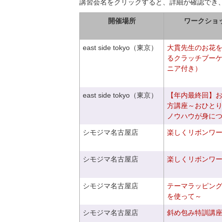
講習会名をクリックすると、詳細が確認でき
開催場所
ワークショ
east side tokyo（東京）
大貫先生のお花
るクラッチブー
ニア付き）
east side tokyo（東京）
【年内最終回】
方講座～おひと
ノウハウが身に
シモジマ名古屋店
楽しくリボンワ
シモジマ名古屋店
楽しくリボンワ
シモジマ名古屋店
テーマラッピン
を使って～
シモジマ名古屋店
斜め包み特訓講