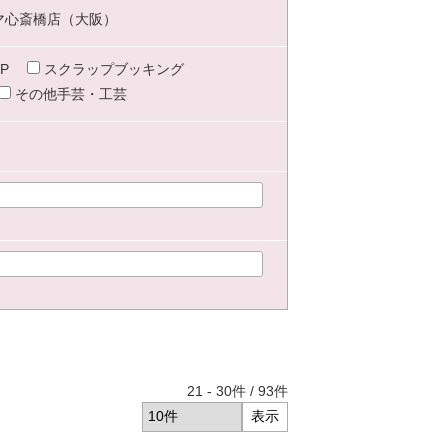
マ心斎橋店（大阪）
P
スクラップブッキング
その他手芸・工芸
21
-
30
件 /
93
件