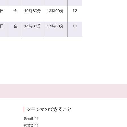
1日
金
10時30分
13時00分
12
1日
金
14時30分
17時00分
10
シモジマのできること
販売部門
営業部門