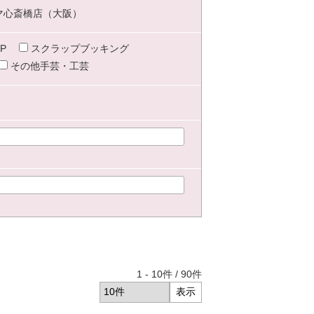
マ心斎橋店（大阪）
P
スクラップブッキング
その他手芸・工芸
1
-
10
件 /
90
件