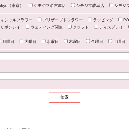
e tokyo（東京）
シモジマ名古屋店
シモジマ岐阜店
シモジ
ィシャルフラワー
プリザーブドフラワー
ラッピング
PO
リボンレイ
ウェディング関連
クラフト
ディスプレイ
月曜日
火曜日
水曜日
木曜日
金曜日
土曜日