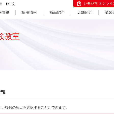
シモジマ オンライ
SH
中文
IR情報
採用情報
商品紹介
店舗紹介
講習
験教室
情報
い。複数の項目を選択することができます。