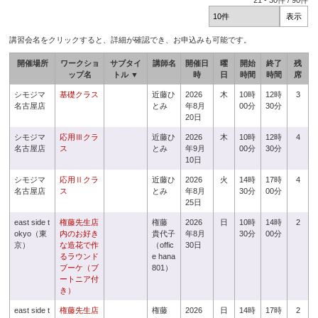
21
-
30
件 /
90
件
講習会名をクリックすると、詳細が確認でき、お申込みも可能です。
開催場所
ワークショ
サブタイ
講師名
開催日
曜
開始
終了
残
ップ名
トル ▼
時
日
時間
時間
席
シモジマ
基礎クラス
近藤ひ
2026
木
10時
12時
3
名古屋店
とみ
年8月
00分
30分
20日
シモジマ
応用Ⅲクラ
近藤ひ
2026
木
10時
12時
4
名古屋店
ス
とみ
年9月
00分
30分
10日
シモジマ
応用Ⅱクラ
近藤ひ
2026
火
14時
17時
4
名古屋店
ス
とみ
年8月
30分
00分
25日
east side t
権藤先生店
権藤
2026
日
10時
14時
2
okyo（東
内のお好き
貴代子
年8月
30分
00分
京）
な造花で作
（offic
30日
るラウンド
e hana
ブーケ（ブ
801）
ートニア付
き）
east side t
権藤先生店
権藤
2026
日
14時
17時
2