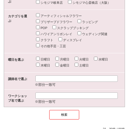
ぶ
シモジマ岐阜店
シモジマ心斎橋店（大阪）
アーティフィシャルフラワー
カテゴリを選
ぶ
プリザーブドフラワー
ラッピング
POP
スクラップブッキング
ハワイアンリボンレイ
ウェディング関連
クラフト
ディスプレイ
その他手芸・工芸
日曜日
月曜日
火曜日
水曜日
曜日を選ぶ
木曜日
金曜日
土曜日
講師名で選ぶ
※部分一致可
ワークショッ
プ名で選ぶ
※部分一致可