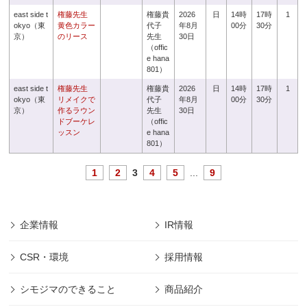
east side t
権藤先生
権藤貴
2026
日
14時
17時
1
okyo（東
黄色カラー
代子
年8月
00分
30分
京）
のリース
先生
30日
（offic
e hana
801）
east side t
権藤先生
権藤貴
2026
日
14時
17時
1
okyo（東
リメイクで
代子
年8月
00分
30分
京）
作るラウン
先生
30日
ドブーケレ
（offic
ッスン
e hana
801）
1
2
3
4
5
...
9
企業情報
IR情報
CSR・環境
採用情報
シモジマのできること
商品紹介