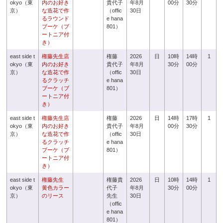
okyo（東
内のお好き
貴代子
年8月
00分
30分
京）
な造花で作
（offic
30日
るラウンド
e hana
ブーケ（ブ
801）
ートニア付
き）
east side t
権藤先生店
権藤
2026
日
10時
14時
1
okyo（東
内のお好き
貴代子
年8月
30分
00分
京）
な造花で作
（offic
30日
るクラッチ
e hana
ブーケ（ブ
801）
ートニア付
き）
east side t
権藤先生店
権藤
2026
日
14時
17時
1
okyo（東
内のお好き
貴代子
年8月
00分
30分
京）
な造花で作
（offic
30日
るクラッチ
e hana
ブーケ（ブ
801）
ートニア付
き）
east side t
権藤先生
権藤貴
2026
日
10時
14時
1
okyo（東
黄色カラー
代子
年8月
30分
00分
京）
のリース
先生
30日
（offic
e hana
801）