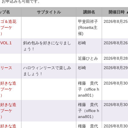
、お申込みも可能です。
ップ名
サブタイトル
講師名
開催日時 
カゴ＆造花
甲斐田祥子
2026年8月2
クブーケ
(Rosetta主
き）
催)
OL.1
斜め包みを好きになりまし
杉崎
2026年8月2
ょう！
近藤ひとみ
2026年8月2
ンリース
ハロウィンリースで楽しみ
杉崎
2026年8月2
ましょう！
お好きな造
権藤 貴代
2026年8月3
チブーケ
子（office h
き）
ana801）
お好きな造
権藤 貴代
2026年8月3
チブーケ
子（office h
き）
ana801）
お好きな造
権藤 貴代
2026年8月3