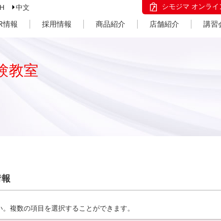
シモジマ オンライ
SH
中文
IR情報
採用情報
商品紹介
店舗紹介
講習
験教室
情報
い。複数の項目を選択することができます。