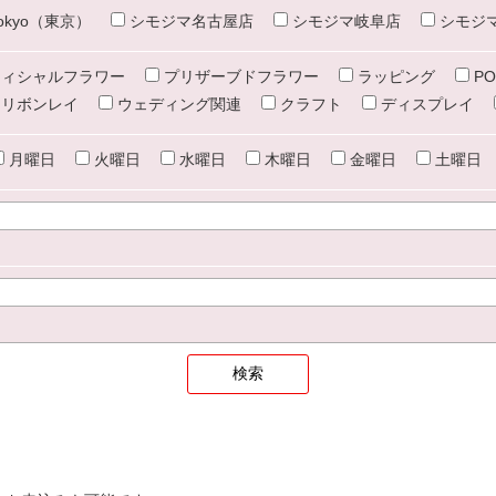
e tokyo（東京）
シモジマ名古屋店
シモジマ岐阜店
シモジ
ィシャルフラワー
プリザーブドフラワー
ラッピング
PO
リボンレイ
ウェディング関連
クラフト
ディスプレイ
月曜日
火曜日
水曜日
木曜日
金曜日
土曜日