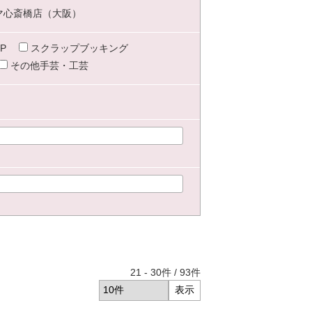
マ心斎橋店（大阪）
P
スクラップブッキング
その他手芸・工芸
21
-
30
件 /
93
件