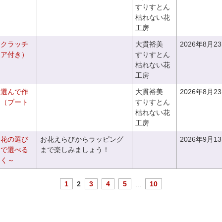
すりすとん
枯れない花
工房
るクラッチ
大貫裕美
2026年8月2
ニア付き）
すりすとん
枯れない花
工房
を選んで作
大貫裕美
2026年8月2
ケ（ブート
すりすとん
枯れない花
工房
お花の選び
お花えらびからラッピング
2026年9月1
りで選べる
まで楽しみましょう！
つく～
1
2
3
4
5
...
10