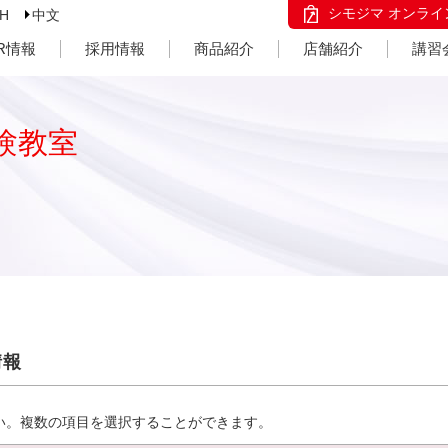
シモジマ オンライ
SH
中文
IR情報
採用情報
商品紹介
店舗紹介
講習
験教室
情報
い。複数の項目を選択することができます。