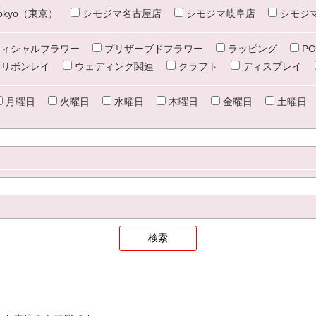
e tokyo（東京）
シモジマ名古屋店
シモジマ岐阜店
シモジ
ィシャルフラワー
プリザーブドフラワー
ラッピング
PO
リボンレイ
ウェディング関連
クラフト
ディスプレイ
月曜日
火曜日
水曜日
木曜日
金曜日
土曜日