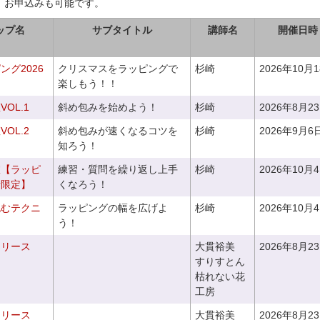
、お申込みも可能です。
ップ名
サブタイトル
講師名
開催日時
グ2026
クリスマスをラッピングで
杉崎
2026年10月
楽しもう！！
OL.1
斜め包みを始めよう！
杉崎
2026年8月2
OL.2
斜め包みが速くなるコツを
杉崎
2026年9月6
知ろう！
室【ラッピ
練習・質問を繰り返し上手
杉崎
2026年10月
者限定】
くなろう！
包むテクニ
ラッピングの幅を広げよ
杉崎
2026年10月
う！
るリース
大貫裕美
2026年8月2
すりすとん
枯れない花
工房
るリース
大貫裕美
2026年8月2