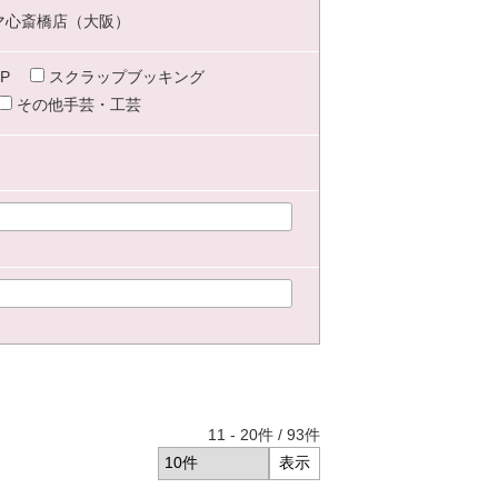
マ心斎橋店（大阪）
P
スクラップブッキング
その他手芸・工芸
11
-
20
件 /
93
件