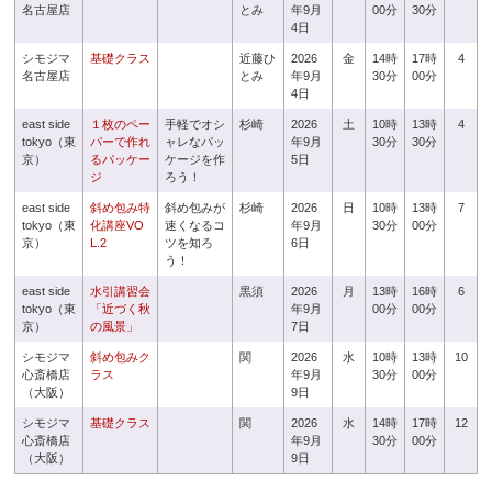
名古屋店
とみ
年9月
00分
30分
4日
シモジマ
基礎クラス
近藤ひ
2026
金
14時
17時
4
名古屋店
とみ
年9月
30分
00分
4日
east side
１枚のペー
手軽でオシ
杉崎
2026
土
10時
13時
4
tokyo（東
パーで作れ
ャレなパッ
年9月
30分
30分
京）
るパッケー
ケージを作
5日
ジ
ろう！
east side
斜め包み特
斜め包みが
杉崎
2026
日
10時
13時
7
tokyo（東
化講座VO
速くなるコ
年9月
30分
00分
京）
L.2
ツを知ろ
6日
う！
east side
水引講習会
黒須
2026
月
13時
16時
6
tokyo（東
「近づく秋
年9月
00分
00分
京）
の風景」
7日
シモジマ
斜め包みク
関
2026
水
10時
13時
10
心斎橋店
ラス
年9月
30分
00分
（大阪）
9日
シモジマ
基礎クラス
関
2026
水
14時
17時
12
心斎橋店
年9月
30分
00分
（大阪）
9日