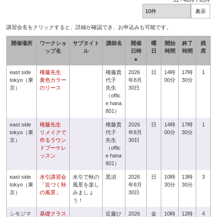
31
-
40
件 /
93
件
講習会名をクリックすると、詳細が確認でき、お申込みも可能です。
開催場所
ワークショ
サブタイト
講師名
開催
曜
開始
終了
残
ップ名
ル
日時
日
時間
時間
席
▲
east side
権藤先生
権藤貴
2026
日
14時
17時
1
tokyo（東
黄色カラー
代子
年8月
00分
30分
京）
のリース
先生
30日
（offic
e hana
801）
east side
権藤先生
権藤貴
2026
日
14時
17時
1
tokyo（東
リメイクで
代子
年8月
00分
30分
京）
作るラウン
先生
30日
ドブーケレ
（offic
ッスン
e hana
801）
east side
水引講習会
水引で秋の
黒須
2026
日
10時
13時
3
tokyo（東
「近づく秋
風景を楽し
年8月
30分
30分
京）
の風景」
みましょ
30日
う！
シモジマ
基礎クラス
近藤ひ
2026
金
10時
12時
4