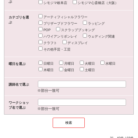
ぶ
シモジマ岐阜店
シモジマ心斎橋店（大阪）
アーティフィシャルフラワー
カテゴリを選
ぶ
プリザーブドフラワー
ラッピング
POP
スクラップブッキング
ハワイアンリボンレイ
ウェディング関連
クラフト
ディスプレイ
その他手芸・工芸
日曜日
月曜日
火曜日
水曜日
曜日を選ぶ
木曜日
金曜日
土曜日
講師名で選ぶ
※部分一致可
ワークショッ
プ名で選ぶ
※部分一致可