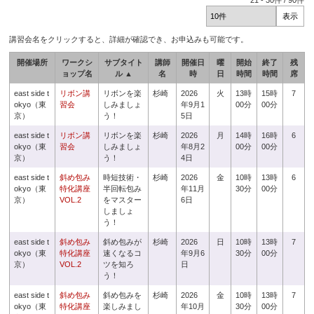
21
-
30
件 /
90
件
講習会名をクリックすると、詳細が確認でき、お申込みも可能です。
開催場所
ワークシ
サブタイト
講師
開催日
曜
開始
終了
残
ョップ名
ル ▲
名
時
日
時間
時間
席
east side t
リボン講
リボンを楽
杉崎
2026
火
13時
15時
7
okyo（東
習会
しみましょ
年9月1
00分
00分
京）
う！
5日
east side t
リボン講
リボンを楽
杉崎
2026
月
14時
16時
6
okyo（東
習会
しみましょ
年8月2
00分
00分
京）
う！
4日
east side t
斜め包み
時短技術・
杉崎
2026
金
10時
13時
6
okyo（東
特化講座
半回転包み
年11月
30分
00分
京）
VOL.2
をマスター
6日
しましょ
う！
east side t
斜め包み
斜め包みが
杉崎
2026
日
10時
13時
7
okyo（東
特化講座
速くなるコ
年9月6
30分
00分
京）
VOL.2
ツを知ろ
日
う！
east side t
斜め包み
斜め包みを
杉崎
2026
金
10時
13時
7
okyo（東
特化講座
楽しみまし
年10月
30分
00分