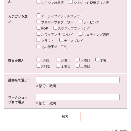
ぶ
シモジマ岐阜店
シモジマ心斎橋店（大阪）
アーティフィシャルフラワー
カテゴリを選
ぶ
プリザーブドフラワー
ラッピング
POP
スクラップブッキング
ハワイアンリボンレイ
ウェディング関連
クラフト
ディスプレイ
その他手芸・工芸
日曜日
月曜日
火曜日
水曜日
曜日を選ぶ
木曜日
金曜日
土曜日
講師名で選ぶ
※部分一致可
ワークショッ
プ名で選ぶ
※部分一致可