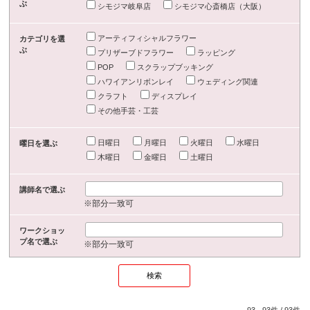
ぶ
シモジマ岐阜店
シモジマ心斎橋店（大阪）
アーティフィシャルフラワー
カテゴリを選
ぶ
プリザーブドフラワー
ラッピング
POP
スクラップブッキング
ハワイアンリボンレイ
ウェディング関連
クラフト
ディスプレイ
その他手芸・工芸
日曜日
月曜日
火曜日
水曜日
曜日を選ぶ
木曜日
金曜日
土曜日
講師名で選ぶ
※部分一致可
ワークショッ
プ名で選ぶ
※部分一致可