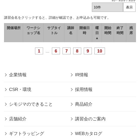
93
-
93
件 /
93
件
講習会名をクリックすると、詳細が確認でき、お申込みも可能です。
開催場所
ワークシ
サブタイ
講師
開催日
曜
開始
終了
残
ョップ名
トル
名
時
日
時間
時間
席
▲
1
...
6
7
8
9
10
企業情報
IR情報
CSR・環境
採用情報
シモジマのできること
商品紹介
店舗紹介
講習会のご案内
ギフトラッピング
WEBカタログ