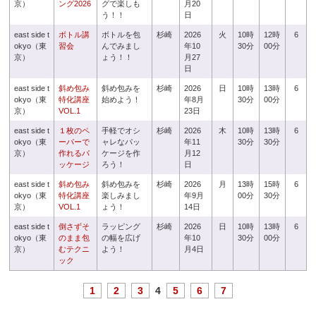
京）
ング2026
グで楽しも
月20
う！！
日
east side t
ボトル講
ボトルを包
杉崎
2026
火
10時
12時
6
okyo（東
習会
んでみまし
年10
30分
00分
京）
ょう！！
月27
日
east side t
斜め包み
斜め包みを
杉崎
2026
日
10時
13時
6
okyo（東
特化講座
始めよう！
年8月
30分
00分
京）
VOL.1
23日
east side t
１枚のペ
手軽でオシ
杉崎
2026
木
10時
13時
6
okyo（東
ーパーで
ャレなパッ
年11
30分
30分
京）
作れるパ
ケージを作
月12
ッケージ
ろう！
日
east side t
斜め包み
斜め包みを
杉崎
2026
月
13時
15時
6
okyo（東
特化講座
楽しみまし
年9月
00分
30分
京）
VOL.1
ょう！
14日
east side t
倒さずそ
ラッピング
杉崎
2026
日
10時
13時
6
okyo（東
のまま包
の幅を広げ
年10
30分
00分
京）
むテクニ
よう！
月4日
ック
1
2
3
4
5
6
7