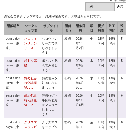
31
-
40
件 /
66
件
講習会名をクリックすると、詳細が確認でき、お申込みも可能です。
開催場所
ワークシ
サブタイト
講師
開催日
曜
開始
終了
残
ョップ名
ル
名 ▼
時
日
時間
時間
席
east side t
ハロウィ
ハロウィン
杉崎
2026
金
13時
16時
5
okyo（東
ンリボン
リースで楽
年10
00分
00分
京）
リース
しみましょ
月2日
う！
east side t
ボトル基
ボトルを包
杉崎
2026
水
10時
12時
5
okyo（東
礎
んでみまし
年9月
30分
00分
京）
ょう！！
9日
east side t
斜め包み
斜め包みを
杉崎
2026
水
10時
13時
6
okyo（東
特化講座
好きになり
年8月
30分
00分
京）
VOL.1
ましょう！
26日
east side t
斜め包み
時短技術・
杉崎
2026
金
10時
13時
6
okyo（東
特化講座
半回転包み
年11
30分
00分
京）
VOL.2
をマスター
月6日
しましょ
う！
east side t
クリスマ
クリスマス
杉崎
2026
金
10時
13時
6
okyo（東
スラッピ
をラッピン
年11
30分
30分