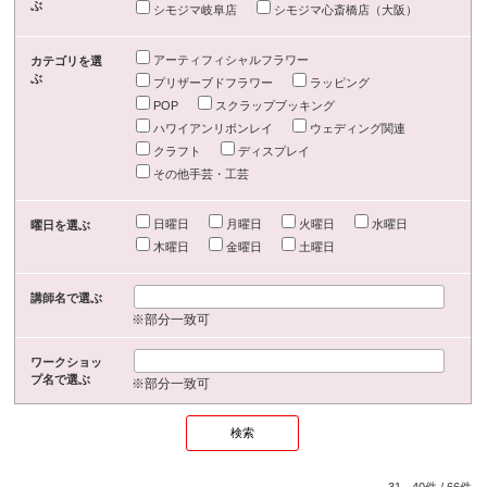
ぶ
シモジマ岐阜店
シモジマ心斎橋店（大阪）
アーティフィシャルフラワー
カテゴリを選
ぶ
プリザーブドフラワー
ラッピング
POP
スクラップブッキング
ハワイアンリボンレイ
ウェディング関連
クラフト
ディスプレイ
その他手芸・工芸
日曜日
月曜日
火曜日
水曜日
曜日を選ぶ
木曜日
金曜日
土曜日
講師名で選ぶ
※部分一致可
ワークショッ
プ名で選ぶ
※部分一致可