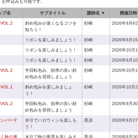
、お申込みも可能です。
ップ名
サブタイトル
講師名 ▼
開催日時
OL.2
斜め包みが速くなるコツを
杉崎
2026年9月6
知ろう！
リボンを楽しみましょう！
杉崎
2026年9月1
リボンを楽しみましょう！
杉崎
2026年10月
リボンを楽しみましょう！
杉崎
2026年9月1
OL.2
半回転包み、効率の良い斜
杉崎
2026年10月
め包みを習得しましょう
OL.1
斜め包みを楽しみましょ
杉崎
2026年10月
う！
OL.2
半回転包み、効率の良い斜
杉崎
2026年9月3
め包みを習得しましょう
ィンパーテ
水引でハロウィンを楽しも
黒須
2026年9月2
う！
づく秋の風
水引で秋の風景を楽しみま
黒須
2026年8月3