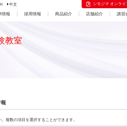
シモジマ オンライ
SH
中文
IR情報
採用情報
商品紹介
店舗紹介
講習
験教室
情報
い。複数の項目を選択することができます。