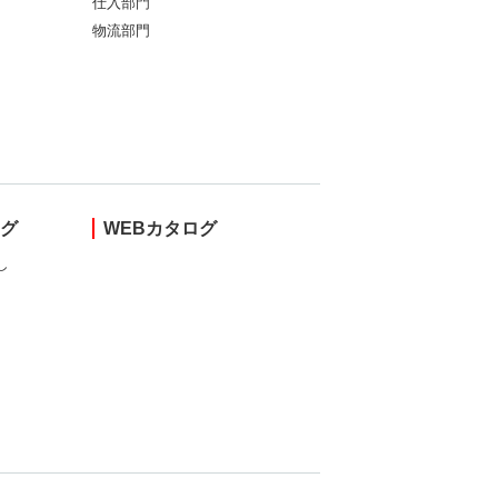
仕入部門
物流部門
ング
WEBカタログ
し