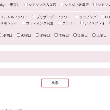
e tokyo（東京）
シモジマ名古屋店
シモジマ岐阜店
シモジ
ィシャルフラワー
プリザーブドフラワー
ラッピング
PO
リボンレイ
ウェディング関連
クラフト
ディスプレイ
月曜日
火曜日
水曜日
木曜日
金曜日
土曜日