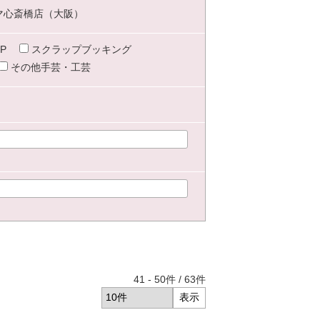
マ心斎橋店（大阪）
P
スクラップブッキング
その他手芸・工芸
41
-
50
件 /
63
件