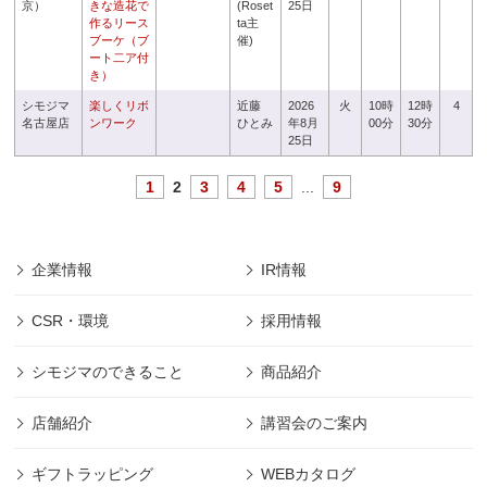
京）
きな造花で
(Roset
25日
作るリース
ta主
ブーケ（ブ
催)
ート二ア付
き）
シモジマ
楽しくリボ
近藤
2026
火
10時
12時
4
名古屋店
ンワーク
ひとみ
年8月
00分
30分
25日
1
2
3
4
5
...
9
企業情報
IR情報
CSR・環境
採用情報
シモジマのできること
商品紹介
店舗紹介
講習会のご案内
ギフトラッピング
WEBカタログ