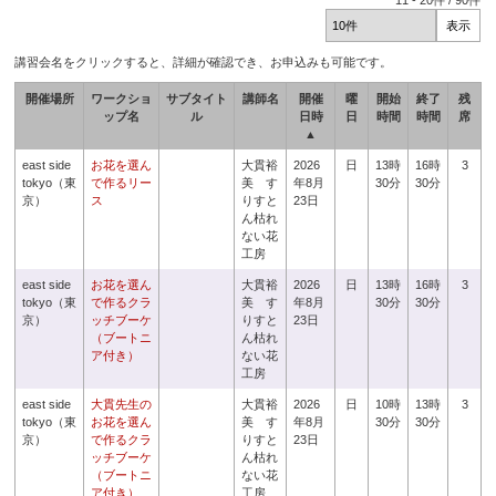
11
-
20
件 /
90
件
講習会名をクリックすると、詳細が確認でき、お申込みも可能です。
開催場所
ワークショ
サブタイト
講師名
開催
曜
開始
終了
残
ップ名
ル
日時
日
時間
時間
席
▲
east side
お花を選ん
大貫裕
2026
日
13時
16時
3
tokyo（東
で作るリー
美 す
年8月
30分
30分
京）
ス
りすと
23日
ん枯れ
ない花
工房
east side
お花を選ん
大貫裕
2026
日
13時
16時
3
tokyo（東
で作るクラ
美 す
年8月
30分
30分
京）
ッチブーケ
りすと
23日
（ブートニ
ん枯れ
ア付き）
ない花
工房
east side
大貫先生の
大貫裕
2026
日
10時
13時
3
tokyo（東
お花を選ん
美 す
年8月
30分
30分
京）
で作るクラ
りすと
23日
ッチブーケ
ん枯れ
（ブートニ
ない花
ア付き）
工房