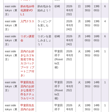
east side
斜め包み特
斜め包みを
杉崎
2026
日
10時
13時
6
tokyo（東
化講座VO
始めよう！
年8月
30分
00分
京）
L.1
23日
east side
入門クラス
ラッピング
2026
月
10時
13時
4
tokyo（東
を楽しも
年8月
30分
00分
京）
う！
24日
east side
リボン講習
リボンを楽
杉崎
2026
月
14時
16時
6
tokyo（東
会
しみましょ
年8月
00分
00分
京）
う！
24日
east side
店内のお好
甲斐田
2026
火
10時
14時
1
tokyo（東
きなカゴ＆
祥子
年8月
30分
00分
京）
造花で作る
(Roset
25日
カゴバック
ta主
ブーケ（ブ
催)
ート二ア付
き）
east side
甲斐田先生
甲斐田
2026
火
10時
14時
1
tokyo（東
店内のお好
祥子
年8月
30分
00分
京）
きな造花で
(Roset
25日
作るナチュ
ta主
ラルリース
催)
east side
甲斐田先生
甲斐田
2026
火
10時
14時
1
tokyo（東
店内のお好
祥子
年8月
30分
00分