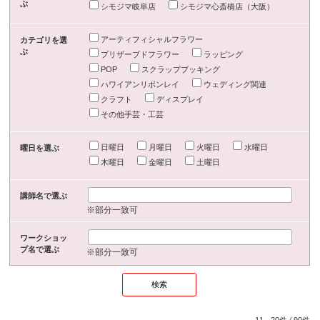
ぶ
シモジマ岐阜店
シモジマ心斎橋店（大阪）
アーティフィシャルフラワー
カテゴリを選
ぶ
プリザーブドフラワー
ラッピング
POP
スクラップブッキング
ハワイアンリボンレイ
ウェディング関連
クラフト
ディスプレイ
その他手芸・工芸
日曜日
月曜日
火曜日
水曜日
曜日を選ぶ
木曜日
金曜日
土曜日
講師名で選ぶ
※部分一致可
ワークショッ
プ名で選ぶ
※部分一致可