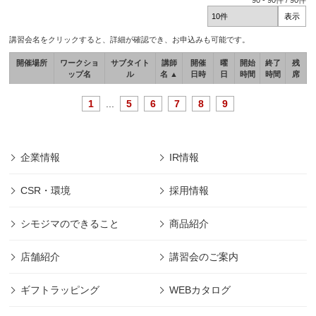
90
-
90
件 /
90
件
講習会名をクリックすると、詳細が確認でき、お申込みも可能です。
開催場所
ワークショ
サブタイト
講師
開催
曜
開始
終了
残
ップ名
ル
名 ▲
日時
日
時間
時間
席
1
...
5
6
7
8
9
企業情報
IR情報
CSR・環境
採用情報
シモジマのできること
商品紹介
店舗紹介
講習会のご案内
ギフトラッピング
WEBカタログ