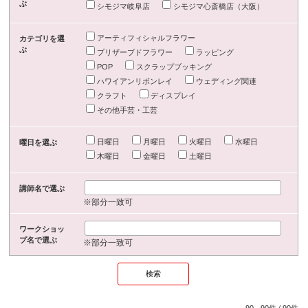
ぶ
シモジマ岐阜店
シモジマ心斎橋店（大阪）
アーティフィシャルフラワー
カテゴリを選
ぶ
プリザーブドフラワー
ラッピング
POP
スクラップブッキング
ハワイアンリボンレイ
ウェディング関連
クラフト
ディスプレイ
その他手芸・工芸
日曜日
月曜日
火曜日
水曜日
曜日を選ぶ
木曜日
金曜日
土曜日
講師名で選ぶ
※部分一致可
ワークショッ
プ名で選ぶ
※部分一致可