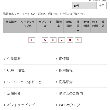
90
-
90
件 /
90
件
講習会名をクリックすると、詳細が確認でき、お申込みも可能です。
開催場所
ワークショ
サブタイト
講師
開催
曜
開始
終了
残
ップ名
ル
名
日時
日
時間
時間
席
▲
1
...
5
6
7
8
9
企業情報
IR情報
CSR・環境
採用情報
シモジマのできること
商品紹介
店舗紹介
講習会のご案内
ギフトラッピング
WEBカタログ