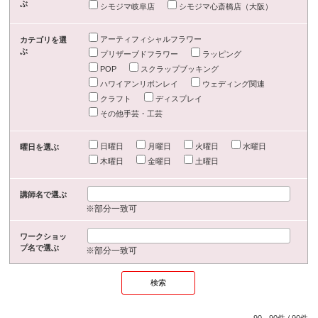
ぶ
シモジマ岐阜店
シモジマ心斎橋店（大阪）
アーティフィシャルフラワー
カテゴリを選
ぶ
プリザーブドフラワー
ラッピング
POP
スクラップブッキング
ハワイアンリボンレイ
ウェディング関連
クラフト
ディスプレイ
その他手芸・工芸
日曜日
月曜日
火曜日
水曜日
曜日を選ぶ
木曜日
金曜日
土曜日
講師名で選ぶ
※部分一致可
ワークショッ
プ名で選ぶ
※部分一致可