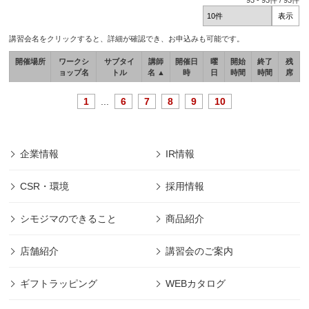
93
-
93
件 /
93
件
講習会名をクリックすると、詳細が確認でき、お申込みも可能です。
開催場所
ワークシ
サブタイ
講師
開催日
曜
開始
終了
残
ョップ名
トル
名 ▲
時
日
時間
時間
席
1
...
6
7
8
9
10
企業情報
IR情報
CSR・環境
採用情報
シモジマのできること
商品紹介
店舗紹介
講習会のご案内
ギフトラッピング
WEBカタログ