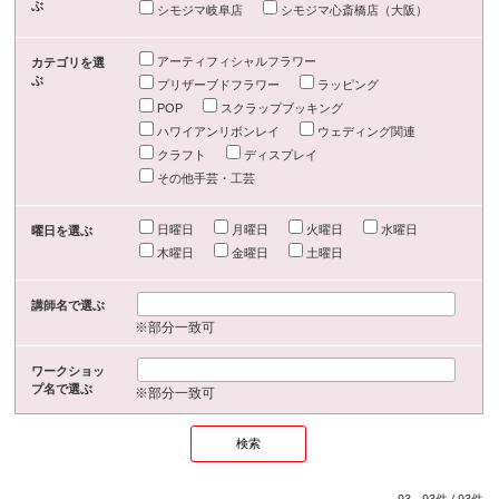
ぶ
シモジマ岐阜店
シモジマ心斎橋店（大阪）
アーティフィシャルフラワー
カテゴリを選
ぶ
プリザーブドフラワー
ラッピング
POP
スクラップブッキング
ハワイアンリボンレイ
ウェディング関連
クラフト
ディスプレイ
その他手芸・工芸
日曜日
月曜日
火曜日
水曜日
曜日を選ぶ
木曜日
金曜日
土曜日
講師名で選ぶ
※部分一致可
ワークショッ
プ名で選ぶ
※部分一致可