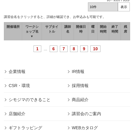
93
-
93
件 /
93
件
講習会名をクリックすると、詳細が確認でき、お申込みも可能です。
開催場所
ワークシ
サブタイ
講師
開催日
曜
開始
終了
残
ョップ名
トル
名
時
日
時間
時間
席
▼
1
...
6
7
8
9
10
企業情報
IR情報
CSR・環境
採用情報
シモジマのできること
商品紹介
店舗紹介
講習会のご案内
ギフトラッピング
WEBカタログ