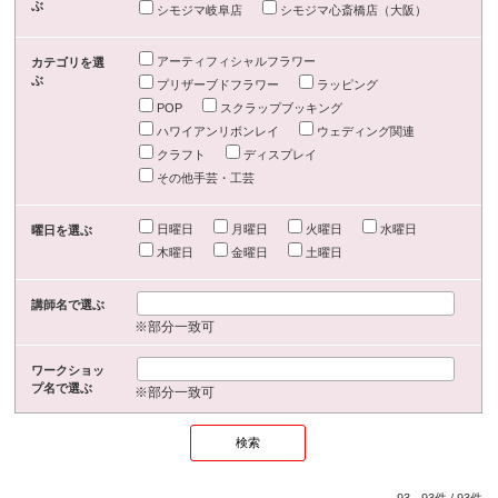
ぶ
シモジマ岐阜店
シモジマ心斎橋店（大阪）
アーティフィシャルフラワー
カテゴリを選
ぶ
プリザーブドフラワー
ラッピング
POP
スクラップブッキング
ハワイアンリボンレイ
ウェディング関連
クラフト
ディスプレイ
その他手芸・工芸
日曜日
月曜日
火曜日
水曜日
曜日を選ぶ
木曜日
金曜日
土曜日
講師名で選ぶ
※部分一致可
ワークショッ
プ名で選ぶ
※部分一致可