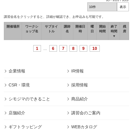
93
-
93
件 /
93
件
講習会名をクリックすると、詳細が確認でき、お申込みも可能です。
開催場所
ワークシ
サブタイ
講師
開催日
曜
開始
終了
残
ョップ名
トル
名
時
日
時間
時間
席
▼
1
...
6
7
8
9
10
企業情報
IR情報
CSR・環境
採用情報
シモジマのできること
商品紹介
店舗紹介
講習会のご案内
ギフトラッピング
WEBカタログ