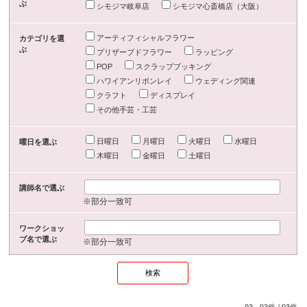
ぶ
シモジマ岐阜店
シモジマ心斎橋店（大阪）
アーティフィシャルフラワー
カテゴリを選
ぶ
プリザーブドフラワー
ラッピング
POP
スクラップブッキング
ハワイアンリボンレイ
ウェディング関連
クラフト
ディスプレイ
その他手芸・工芸
日曜日
月曜日
火曜日
水曜日
曜日を選ぶ
木曜日
金曜日
土曜日
講師名で選ぶ
※部分一致可
ワークショッ
プ名で選ぶ
※部分一致可