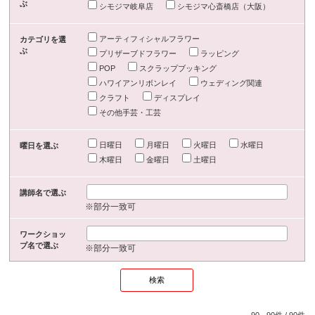
ぶ
シモジマ岐阜店
シモジマ心斎橋店（大阪）
アーティフィシャルフラワー
カテゴリを選
ぶ
プリザーブドフラワー
ラッピング
POP
スクラップブッキング
ハワイアンリボンレイ
ウェディング関連
クラフト
ディスプレイ
その他手芸・工芸
日曜日
月曜日
火曜日
水曜日
曜日を選ぶ
木曜日
金曜日
土曜日
講師名で選ぶ
※部分一致可
ワークショッ
プ名で選ぶ
※部分一致可