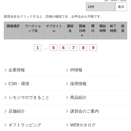
90
-
90
件 /
90
件
講習会名をクリックすると、詳細が確認でき、お申込みも可能です。
開催場所
ワークショ
サブタイト
講師
開催
曜
開始
終了
残
ップ名
ル
名
日時
日
時間
時間
席
▼
1
...
5
6
7
8
9
企業情報
IR情報
CSR・環境
採用情報
シモジマのできること
商品紹介
店舗紹介
講習会のご案内
ギフトラッピング
WEBカタログ