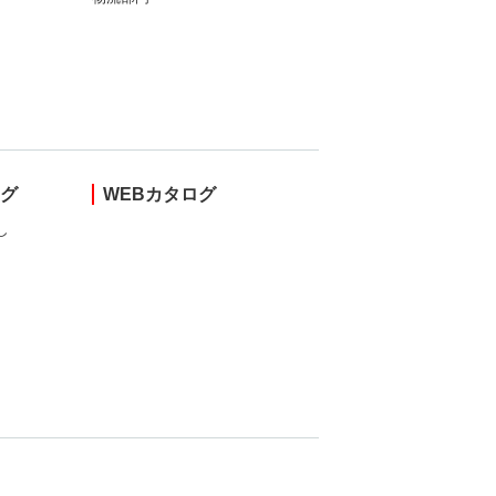
ング
WEBカタログ
し