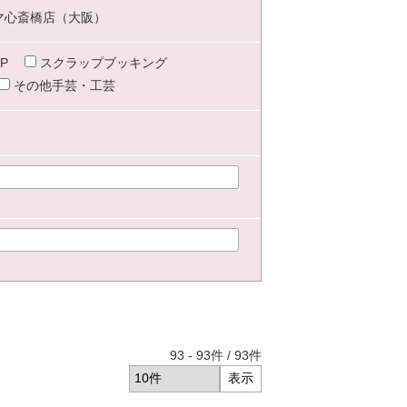
マ心斎橋店（大阪）
P
スクラップブッキング
その他手芸・工芸
93
-
93
件 /
93
件