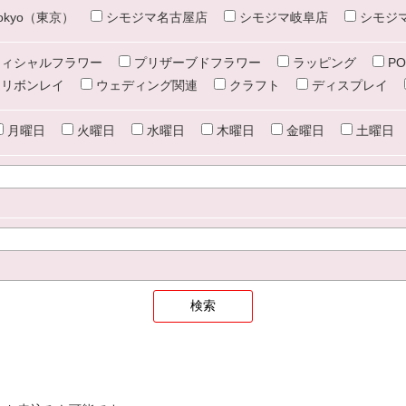
e tokyo（東京）
シモジマ名古屋店
シモジマ岐阜店
シモジ
ィシャルフラワー
プリザーブドフラワー
ラッピング
PO
リボンレイ
ウェディング関連
クラフト
ディスプレイ
月曜日
火曜日
水曜日
木曜日
金曜日
土曜日