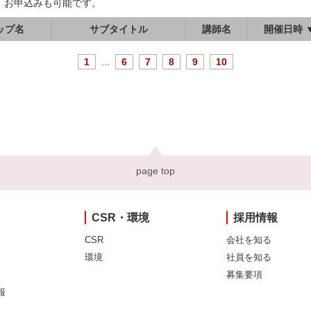
、お申込みも可能です。
ップ名
サブタイトル
講師名
開催日時 
1
...
6
7
8
9
10
page top
CSR・環境
採用情報
CSR
会社を知る
環境
社員を知る
募集要項
報