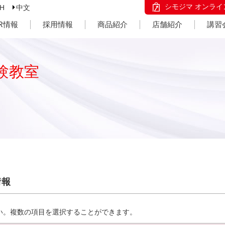
シモジマ オンライ
SH
中文
IR情報
採用情報
商品紹介
店舗紹介
講習
験教室
情報
い。複数の項目を選択することができます。