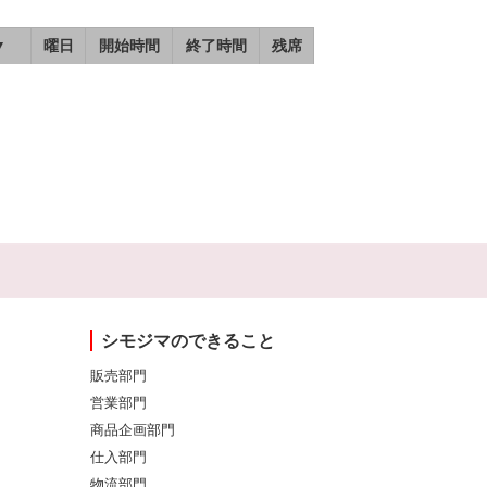
▼
曜日
開始時間
終了時間
残席
シモジマのできること
販売部門
営業部門
商品企画部門
仕入部門
物流部門