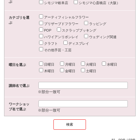
ぶ
シモジマ岐阜店
シモジマ心斎橋店（大阪）
アーティフィシャルフラワー
カテゴリを選
ぶ
プリザーブドフラワー
ラッピング
POP
スクラップブッキング
ハワイアンリボンレイ
ウェディング関連
クラフト
ディスプレイ
その他手芸・工芸
日曜日
月曜日
火曜日
水曜日
曜日を選ぶ
木曜日
金曜日
土曜日
講師名で選ぶ
※部分一致可
ワークショッ
プ名で選ぶ
※部分一致可