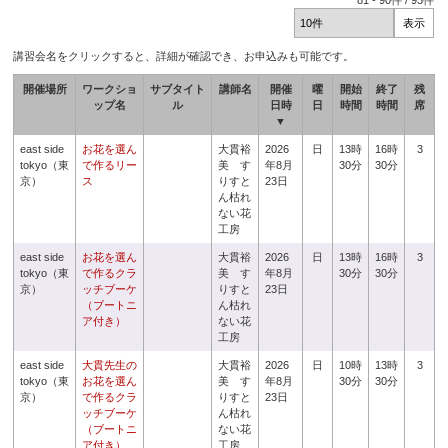
81
-
90
件 /
93
件
講習会名をクリックすると、詳細が確認でき、お申込みも可能です。
開催場所
ワークショ
サブタイト
講師名
開催
曜
開始
終了
残
ップ名
ル
日時
日
時間
時間
席
▼
east side
お花を選ん
大貫裕
2026
日
13時
16時
3
tokyo（東
で作るリー
美 す
年8月
30分
30分
京）
ス
りすと
23日
ん枯れ
ない花
工房
east side
お花を選ん
大貫裕
2026
日
13時
16時
3
tokyo（東
で作るクラ
美 す
年8月
30分
30分
京）
ッチブーケ
りすと
23日
（ブートニ
ん枯れ
ア付き）
ない花
工房
east side
大貫先生の
大貫裕
2026
日
10時
13時
3
tokyo（東
お花を選ん
美 す
年8月
30分
30分
京）
で作るクラ
りすと
23日
ッチブーケ
ん枯れ
（ブートニ
ない花
ア付き）
工房