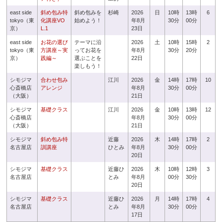
east side
斜め包み特
斜め包みを
杉崎
2026
日
10時
13時
6
tokyo（東
化講座VO
始めよう！
年8月
30分
00分
京）
L.1
23日
east side
お花の選び
テーマに沿
2026
土
10時
15時
2
tokyo（東
方講座～実
ってお花を
年8月
30分
20分
京）
践編～
選ぶことを
22日
楽しもう！
シモジマ
合わせ包み
江川
2026
金
14時
17時
10
心斎橋店
アレンジ
年8月
30分
00分
（大阪）
21日
シモジマ
基礎クラス
江川
2026
金
10時
13時
12
心斎橋店
年8月
30分
00分
（大阪）
21日
シモジマ
斜め包み特
近藤
2026
木
14時
17時
2
名古屋店
訓講座
ひとみ
年8月
30分
00分
20日
シモジマ
基礎クラス
近藤ひ
2026
木
10時
12時
3
名古屋店
とみ
年8月
00分
30分
20日
シモジマ
基礎クラス
近藤ひ
2026
月
14時
17時
4
名古屋店
とみ
年8月
30分
00分
17日