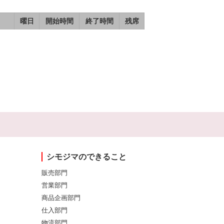
曜日
開始時間
終了時間
残席
シモジマのできること
販売部門
営業部門
商品企画部門
仕入部門
物流部門