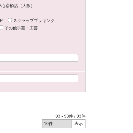
マ心斎橋店（大阪）
P
スクラップブッキング
その他手芸・工芸
93
-
93
件 /
93
件