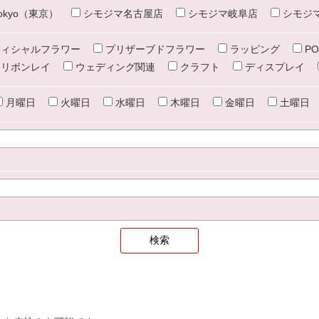
e tokyo（東京）
シモジマ名古屋店
シモジマ岐阜店
シモジ
ィシャルフラワー
プリザーブドフラワー
ラッピング
PO
リボンレイ
ウェディング関連
クラフト
ディスプレイ
月曜日
火曜日
水曜日
木曜日
金曜日
土曜日