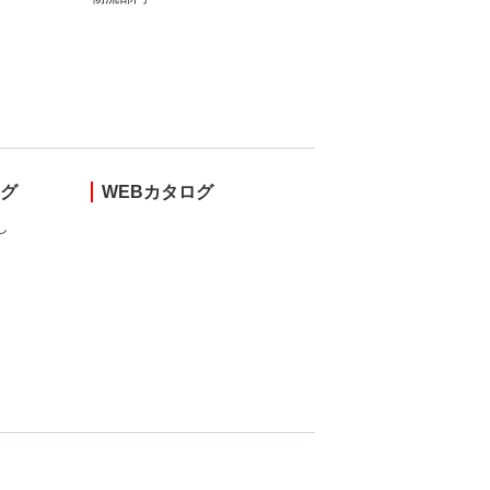
ング
WEBカタログ
し