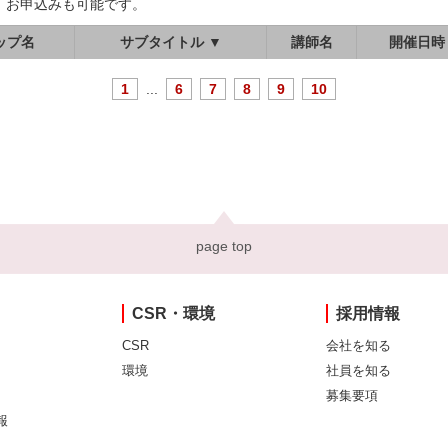
、お申込みも可能です。
ップ名
サブタイトル ▼
講師名
開催日時
1
...
6
7
8
9
10
page top
CSR・環境
採用情報
CSR
会社を知る
環境
社員を知る
募集要項
報