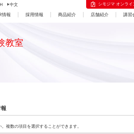
シモジマ オンライ
SH
中文
IR情報
採用情報
商品紹介
店舗紹介
講習
験教室
情報
い。複数の項目を選択することができます。