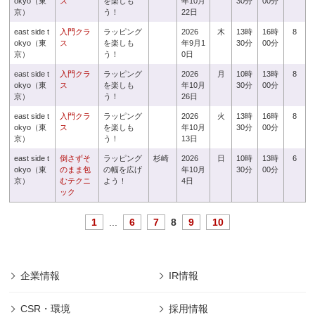
okyo（東
ス
を楽しも
年10月
30分
00分
京）
う！
22日
east side t
入門クラ
ラッピング
2026
木
13時
16時
8
okyo（東
ス
を楽しも
年9月1
30分
00分
京）
う！
0日
east side t
入門クラ
ラッピング
2026
月
10時
13時
8
okyo（東
ス
を楽しも
年10月
30分
00分
京）
う！
26日
east side t
入門クラ
ラッピング
2026
火
13時
16時
8
okyo（東
ス
を楽しも
年10月
30分
00分
京）
う！
13日
east side t
倒さずそ
ラッピング
杉崎
2026
日
10時
13時
6
okyo（東
のまま包
の幅を広げ
年10月
30分
00分
京）
むテクニ
よう！
4日
ック
1
...
6
7
8
9
10
企業情報
IR情報
CSR・環境
採用情報