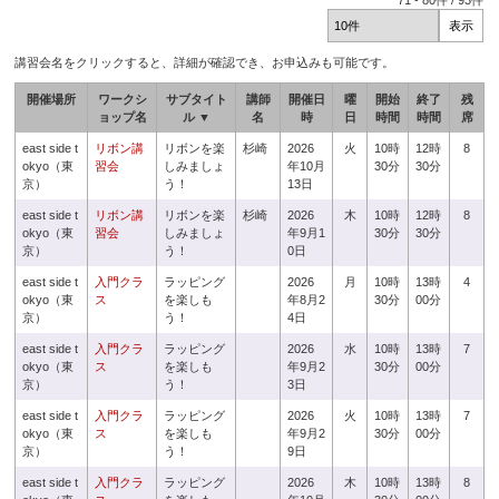
71
-
80
件 /
93
件
講習会名をクリックすると、詳細が確認でき、お申込みも可能です。
開催場所
ワークシ
サブタイト
講師
開催日
曜
開始
終了
残
ョップ名
ル ▼
名
時
日
時間
時間
席
east side t
リボン講
リボンを楽
杉崎
2026
火
10時
12時
8
okyo（東
習会
しみましょ
年10月
30分
30分
京）
う！
13日
east side t
リボン講
リボンを楽
杉崎
2026
木
10時
12時
8
okyo（東
習会
しみましょ
年9月1
30分
30分
京）
う！
0日
east side t
入門クラ
ラッピング
2026
月
10時
13時
4
okyo（東
ス
を楽しも
年8月2
30分
00分
京）
う！
4日
east side t
入門クラ
ラッピング
2026
水
10時
13時
7
okyo（東
ス
を楽しも
年9月2
30分
00分
京）
う！
3日
east side t
入門クラ
ラッピング
2026
火
10時
13時
7
okyo（東
ス
を楽しも
年9月2
30分
00分
京）
う！
9日
east side t
入門クラ
ラッピング
2026
木
10時
13時
8