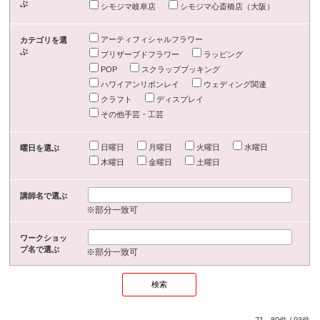
ぶ
シモジマ岐阜店
シモジマ心斎橋店（大阪）
アーティフィシャルフラワー
カテゴリを選
ぶ
プリザーブドフラワー
ラッピング
POP
スクラップブッキング
ハワイアンリボンレイ
ウェディング関連
クラフト
ディスプレイ
その他手芸・工芸
日曜日
月曜日
火曜日
水曜日
曜日を選ぶ
木曜日
金曜日
土曜日
講師名で選ぶ
※部分一致可
ワークショッ
プ名で選ぶ
※部分一致可