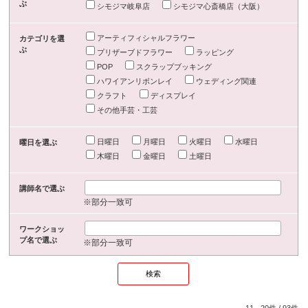
ぶ
シモジマ岐阜店
シモジマ心斎橋店（大阪）
アーティフィシャルフラワー
カテゴリを選
ぶ
プリザーブドフラワー
ラッピング
POP
スクラップブッキング
ハワイアンリボンレイ
ウェディング関連
クラフト
ディスプレイ
その他手芸・工芸
日曜日
月曜日
火曜日
水曜日
曜日を選ぶ
木曜日
金曜日
土曜日
講師名で選ぶ
※部分一致可
ワークショッ
プ名で選ぶ
※部分一致可