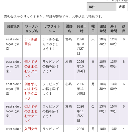
11
-
20
件 /
93
件
講習会名をクリックすると、詳細が確認でき、お申込みも可能です。
開催場所
ワークシ
サブタイト
講師
開催日
曜
開始
終了
残
ョップ名
ル ▲
名
時
日
時間
時間
席
east side t
ボトル講
ボトルを包
杉崎
2026
火
10時
12時
6
okyo（東
習会
んでみまし
年10
30分
00分
京）
ょう！！
月27
日
east side t
倒さずそ
ラッピング
杉崎
2026
日
10時
13時
6
okyo（東
のまま包
の幅を広げ
年10
30分
00分
京）
むテクニ
よう！
月4日
ック
east side t
倒さずそ
ラッピング
杉崎
2026
月
10時
13時
6
okyo（東
のまま包
の幅を広げ
年11
30分
00分
京）
むテクニ
よう！
月9日
ック
east side t
倒さずそ
ラッピング
杉崎
2026
金
13時
15時
6
okyo（東
のまま包
の幅を広げ
年11
00分
30分
京）
むテクニ
よう！
月27
ック
日
east side t
入門クラ
ラッピング
2026
月
10時
13時
4