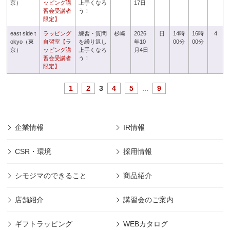
京）
ッピング講
上手くなろ
17日
習会受講者
う！
限定】
east side t
ラッピング
練習・質問
杉崎
2026
日
14時
16時
4
okyo（東
自習室【ラ
を繰り返し
年10
00分
00分
京）
ッピング講
上手くなろ
月4日
習会受講者
う！
限定】
1
2
3
4
5
...
9
企業情報
IR情報
CSR・環境
採用情報
シモジマのできること
商品紹介
店舗紹介
講習会のご案内
ギフトラッピング
WEBカタログ