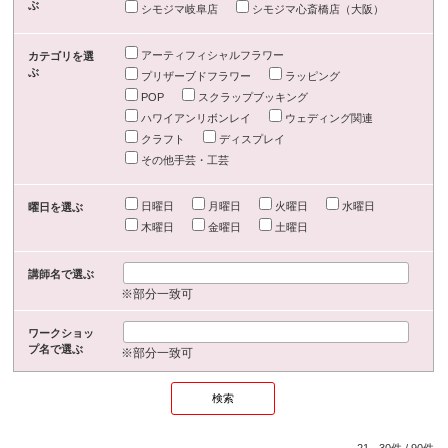
ぶ
シモジマ岐阜店
シモジマ心斎橋店（大阪）
アーティフィシャルフラワー
カテゴリを選
ぶ
プリザーブドフラワー
ラッピング
POP
スクラップブッキング
ハワイアンリボンレイ
ウェディング関連
クラフト
ディスプレイ
その他手芸・工芸
日曜日
月曜日
火曜日
水曜日
曜日を選ぶ
木曜日
金曜日
土曜日
講師名で選ぶ
※部分一致可
ワークショッ
プ名で選ぶ
※部分一致可