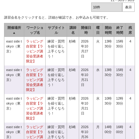
21
-
30
件 /
90
件
講習会名をクリックすると、詳細が確認でき、お申込みも可能です。
開催場所
ワークショ
サブタイト
講師
開催日
曜
開始
終了
残
▲
ップ名
ル
名
時
日
時間
時間
席
east side t
ラッピング
練習・質問
杉崎
2026
火
13時
15時
4
okyo（東
自習室【ラ
を繰り返し
年10
30分
30分
京）
ッピング講
上手くなろ
月27
習会受講者
う！
日
限定】
east side t
ラッピング
練習・質問
杉崎
2026
水
13時
15時
4
okyo（東
自習室【ラ
を繰り返し
年10
30分
30分
京）
ッピング講
上手くなろ
月21
習会受講者
う！
日
限定】
east side t
ラッピング
練習・質問
杉崎
2026
水
10時
12時
4
okyo（東
自習室【ラ
を繰り返し
年10
30分
30分
京）
ッピング講
上手くなろ
月21
習会受講者
う！
日
限定】
east side t
ラッピング
練習・質問
杉崎
2026
月
14時
16時
4
okyo（東
自習室【ラ
を繰り返し
年10
00分
00分
京）
ッピング講
上手くなろ
月26