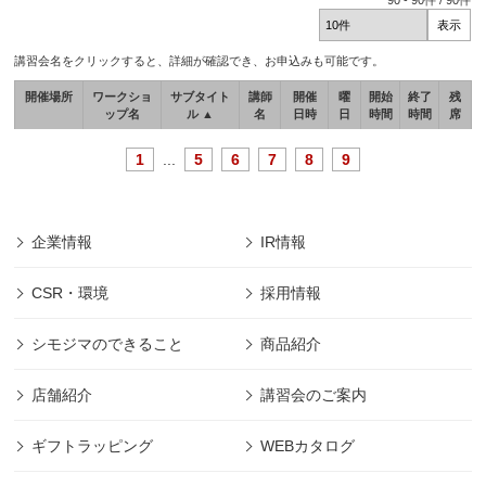
90
-
90
件 /
90
件
講習会名をクリックすると、詳細が確認でき、お申込みも可能です。
開催場所
ワークショ
サブタイト
講師
開催
曜
開始
終了
残
ップ名
ル ▲
名
日時
日
時間
時間
席
1
...
5
6
7
8
9
企業情報
IR情報
CSR・環境
採用情報
シモジマのできること
商品紹介
店舗紹介
講習会のご案内
ギフトラッピング
WEBカタログ