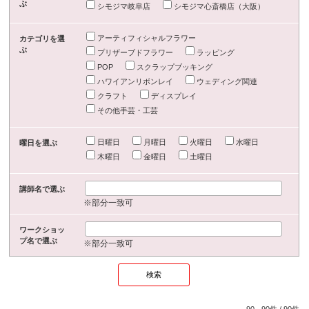
ぶ
シモジマ岐阜店
シモジマ心斎橋店（大阪）
アーティフィシャルフラワー
カテゴリを選
ぶ
プリザーブドフラワー
ラッピング
POP
スクラップブッキング
ハワイアンリボンレイ
ウェディング関連
クラフト
ディスプレイ
その他手芸・工芸
日曜日
月曜日
火曜日
水曜日
曜日を選ぶ
木曜日
金曜日
土曜日
講師名で選ぶ
※部分一致可
ワークショッ
プ名で選ぶ
※部分一致可