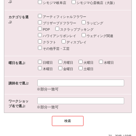
ぶ
シモジマ岐阜店
シモジマ心斎橋店（大阪）
アーティフィシャルフラワー
カテゴリを選
ぶ
プリザーブドフラワー
ラッピング
POP
スクラップブッキング
ハワイアンリボンレイ
ウェディング関連
クラフト
ディスプレイ
その他手芸・工芸
日曜日
月曜日
火曜日
水曜日
曜日を選ぶ
木曜日
金曜日
土曜日
講師名で選ぶ
※部分一致可
ワークショッ
プ名で選ぶ
※部分一致可