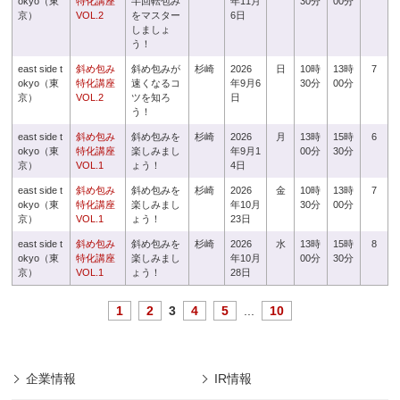
okyo（東
特化講座
半回転包み
年11月
30分
00分
京）
VOL.2
をマスター
6日
しましょ
う！
east side t
斜め包み
斜め包みが
杉崎
2026
日
10時
13時
7
okyo（東
特化講座
速くなるコ
年9月6
30分
00分
京）
VOL.2
ツを知ろ
日
う！
east side t
斜め包み
斜め包みを
杉崎
2026
月
13時
15時
6
okyo（東
特化講座
楽しみまし
年9月1
00分
30分
京）
VOL.1
ょう！
4日
east side t
斜め包み
斜め包みを
杉崎
2026
金
10時
13時
7
okyo（東
特化講座
楽しみまし
年10月
30分
00分
京）
VOL.1
ょう！
23日
east side t
斜め包み
斜め包みを
杉崎
2026
水
13時
15時
8
okyo（東
特化講座
楽しみまし
年10月
00分
30分
京）
VOL.1
ょう！
28日
1
2
3
4
5
...
10
企業情報
IR情報