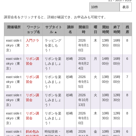
21
-
30
件 /
93
件
講習会名をクリックすると、詳細が確認でき、お申込みも可能です。
開催場所
ワークシ
サブタイト
講師
開催日
曜
開始
終了
残
ョップ名
ル ▲
名
時
日
時間
時間
席
east side t
入門クラ
ラッピング
2026
木
13時
16時
8
okyo（東
ス
を楽しも
年9月1
30分
00分
京）
う！
0日
east side t
リボン講
リボンを楽
杉崎
2026
月
14時
16時
6
okyo（東
習会
しみましょ
年8月2
00分
00分
京）
う！
4日
east side t
リボン講
リボンを楽
杉崎
2026
火
13時
15時
7
okyo（東
習会
しみましょ
年9月1
00分
00分
京）
う！
5日
east side t
リボン講
リボンを楽
杉崎
2026
火
10時
12時
8
okyo（東
習会
しみましょ
年10月
30分
30分
京）
う！
13日
east side t
リボン講
リボンを楽
杉崎
2026
木
10時
12時
8
okyo（東
習会
しみましょ
年9月1
30分
30分
京）
う！
0日
east side t
斜め包み
時短技術・
杉崎
2026
金
10時
13時
6