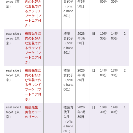
okyo（東
内のお好き
貴代子
年8月
00分
30分
京）
な造花で作
（offic
30日
るクラッチ
e hana
ブーケ（ブ
801）
ートニア付
き）
east side t
権藤先生店
権藤
2026
日
10時
14時
2
okyo（東
内のお好き
貴代子
年8月
30分
00分
京）
な造花で作
（offic
30日
るラウンド
e hana
ブーケ（ブ
801）
ートニア付
き）
east side t
権藤先生店
権藤
2026
日
14時
17時
2
okyo（東
内のお好き
貴代子
年8月
00分
30分
京）
な造花で作
（offic
30日
るラウンド
e hana
ブーケ（ブ
801）
ートニア付
き）
east side t
権藤先生
権藤貴
2026
日
10時
14時
1
okyo（東
黄色カラー
代子
年8月
30分
00分
京）
のリース
先生
30日
（offic
e hana
801）