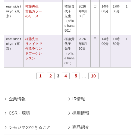
east side t
権藤先生
権藤貴
2026
日
14時
17時
1
okyo（東
黄色カラー
代子
年8月
00分
30分
京）
のリース
先生
30日
（offic
e hana
801）
east side t
権藤先生
権藤貴
2026
日
14時
17時
1
okyo（東
リメイクで
代子
年8月
00分
30分
京）
作るラウン
先生
30日
ドブーケレ
（offic
ッスン
e hana
801）
1
2
3
4
5
...
10
企業情報
IR情報
CSR・環境
採用情報
シモジマのできること
商品紹介