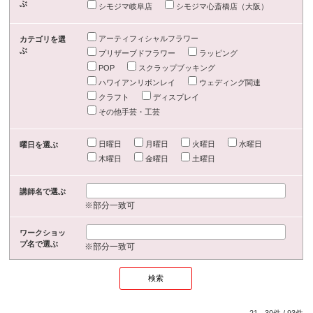
ぶ
シモジマ岐阜店
シモジマ心斎橋店（大阪）
アーティフィシャルフラワー
カテゴリを選
ぶ
プリザーブドフラワー
ラッピング
POP
スクラップブッキング
ハワイアンリボンレイ
ウェディング関連
クラフト
ディスプレイ
その他手芸・工芸
日曜日
月曜日
火曜日
水曜日
曜日を選ぶ
木曜日
金曜日
土曜日
講師名で選ぶ
※部分一致可
ワークショッ
プ名で選ぶ
※部分一致可