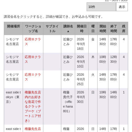
21
-
30
件 /
93
件
講習会名をクリックすると、詳細が確認でき、お申込みも可能です。
開催場所
ワークショ
サブタイ
講師名
開催日
曜
開始
終了
残
ップ名
トル
▲
時
日
時間
時間
席
シモジマ
応用Ⅲクラ
近藤ひ
2026
金
14時
17時
4
名古屋店
ス
とみ
年9月
30分
00分
18日
シモジマ
応用Ⅲクラ
近藤ひ
2026
木
10時
12時
4
名古屋店
ス
とみ
年9月
00分
30分
10日
シモジマ
応用Ⅱクラ
近藤ひ
2026
火
14時
17時
4
名古屋店
ス
とみ
年8月
30分
00分
25日
east side t
権藤先生店
権藤
2026
日
10時
14時
1
okyo（東
内のお好き
貴代子
年8月
30分
00分
京）
な造花で作
（offic
30日
るクラッチ
e hana
ブーケ（ブ
801）
ートニア付
き）
east side t
権藤先生店
権藤
2026
日
14時
17時
1