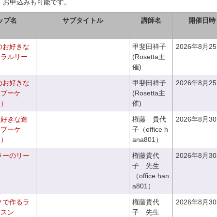
、お申込みも可能です。
ップ名
サブタイトル
講師名
開催日時
のお好きな
甲斐田祥子
2026年8月2
ュラルリー
(Rosetta主
催)
のお好きな
甲斐田祥子
2026年8月2
スブーケ
(Rosetta主
き）
催)
お好きな造
権藤 貴代
2026年8月3
チブーケ
子（office h
き）
ana801）
ラーのリー
権藤貴代
2026年8月3
子 先生
（office han
a801）
クで作るラ
権藤貴代
2026年8月3
ッスン
子 先生