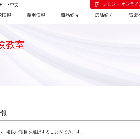
シモジマ オンライ
SH
中文
IR情報
採用情報
商品紹介
店舗紹介
講習
験教室
情報
い。複数の項目を選択することができます。