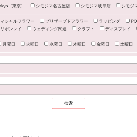
e tokyo（東京）
シモジマ名古屋店
シモジマ岐阜店
シモジ
ィシャルフラワー
プリザーブドフラワー
ラッピング
PO
リボンレイ
ウェディング関連
クラフト
ディスプレイ
月曜日
火曜日
水曜日
木曜日
金曜日
土曜日