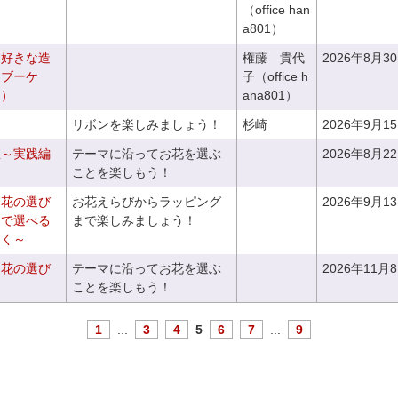
（office han
a801）
お好きな造
権藤 貴代
2026年8月3
ドブーケ
子（office h
き）
ana801）
リボンを楽しみましょう！
杉崎
2026年9月1
座～実践編
テーマに沿ってお花を選ぶ
2026年8月2
ことを楽しもう！
お花の選び
お花えらびからラッピング
2026年9月1
りで選べる
まで楽しみましょう！
つく～
お花の選び
テーマに沿ってお花を選ぶ
2026年11月
～
ことを楽しもう！
1
...
3
4
5
6
7
...
9