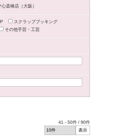
マ心斎橋店（大阪）
P
スクラップブッキング
その他手芸・工芸
41
-
50
件 /
90
件