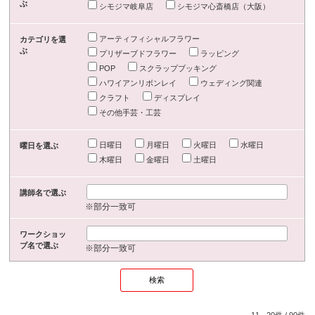
ぶ
シモジマ岐阜店
シモジマ心斎橋店（大阪）
アーティフィシャルフラワー
カテゴリを選
ぶ
プリザーブドフラワー
ラッピング
POP
スクラップブッキング
ハワイアンリボンレイ
ウェディング関連
クラフト
ディスプレイ
その他手芸・工芸
日曜日
月曜日
火曜日
水曜日
曜日を選ぶ
木曜日
金曜日
土曜日
講師名で選ぶ
※部分一致可
ワークショッ
プ名で選ぶ
※部分一致可