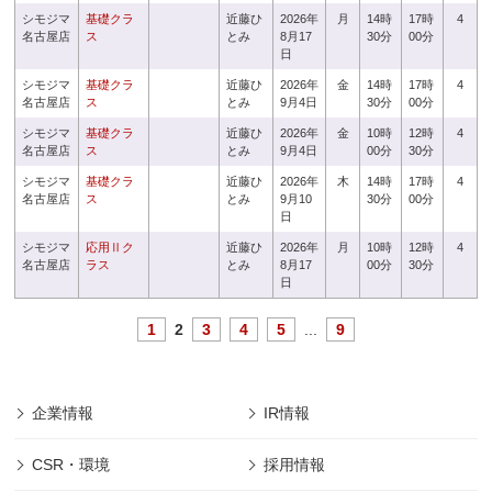
シモジマ
基礎クラ
近藤ひ
2026年
月
14時
17時
4
名古屋店
ス
とみ
8月17
30分
00分
日
シモジマ
基礎クラ
近藤ひ
2026年
金
14時
17時
4
名古屋店
ス
とみ
9月4日
30分
00分
シモジマ
基礎クラ
近藤ひ
2026年
金
10時
12時
4
名古屋店
ス
とみ
9月4日
00分
30分
シモジマ
基礎クラ
近藤ひ
2026年
木
14時
17時
4
名古屋店
ス
とみ
9月10
30分
00分
日
シモジマ
応用Ⅱク
近藤ひ
2026年
月
10時
12時
4
名古屋店
ラス
とみ
8月17
00分
30分
日
1
2
3
4
5
...
9
企業情報
IR情報
CSR・環境
採用情報