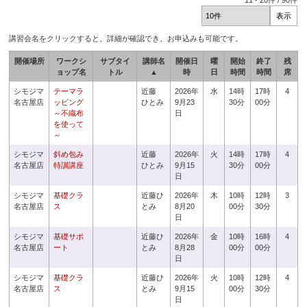
11
-
20
件 /
90
件
講習会名をクリックすると、詳細が確認でき、お申込みも可能です。
開催場所
ワークシ
サブタイ
講師名
開催日
曜
開始
終了
残
ョップ名
トル
▲
時
日
時間
時間
席
シモジマ
テーマラ
近藤
2026年
水
14時
17時
4
名古屋店
ッピング
ひとみ
9月23
30分
00分
～不織布
日
を使って
～
シモジマ
斜め包み
近藤
2026年
火
14時
17時
4
名古屋店
特訓講座
ひとみ
9月15
30分
00分
日
シモジマ
基礎クラ
近藤ひ
2026年
木
10時
12時
3
名古屋店
ス
とみ
8月20
00分
30分
日
シモジマ
基礎サポ
近藤ひ
2026年
金
10時
16時
4
名古屋店
ート
とみ
8月28
00分
00分
日
シモジマ
基礎クラ
近藤ひ
2026年
火
10時
12時
4
名古屋店
ス
とみ
9月15
00分
30分
日