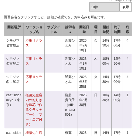
21
-
30
件 /
93
件
講習会名をクリックすると、詳細が確認でき、お申込みも可能です。
開催場所
ワークショ
サブタイ
講師名
開催日
曜
開始
終了
残
ップ名
トル
▲
時
日
時間
時間
席
シモジマ
応用Ⅲクラ
近藤ひ
2026
金
14時
17時
4
名古屋店
ス
とみ
年9月
30分
00分
18日
シモジマ
応用Ⅲクラ
近藤ひ
2026
木
10時
12時
4
名古屋店
ス
とみ
年9月
00分
30分
10日
シモジマ
応用Ⅱクラ
近藤ひ
2026
火
14時
17時
4
名古屋店
ス
とみ
年8月
30分
00分
25日
east side t
権藤先生店
権藤
2026
日
10時
14時
1
okyo（東
内のお好き
貴代子
年8月
30分
00分
京）
な造花で作
（offic
30日
るクラッチ
e hana
ブーケ（ブ
801）
ートニア付
き）
east side t
権藤先生店
権藤
2026
日
14時
17時
1