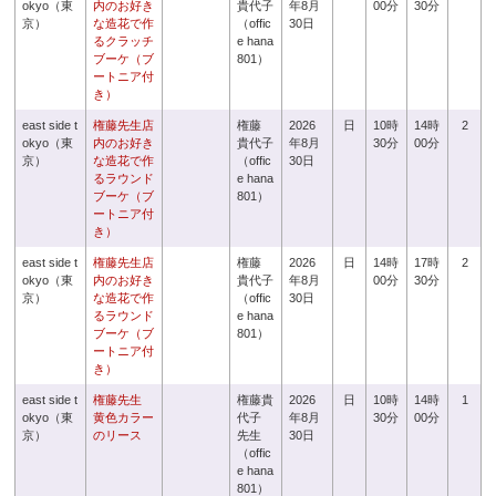
okyo（東
内のお好き
貴代子
年8月
00分
30分
京）
な造花で作
（offic
30日
るクラッチ
e hana
ブーケ（ブ
801）
ートニア付
き）
east side t
権藤先生店
権藤
2026
日
10時
14時
2
okyo（東
内のお好き
貴代子
年8月
30分
00分
京）
な造花で作
（offic
30日
るラウンド
e hana
ブーケ（ブ
801）
ートニア付
き）
east side t
権藤先生店
権藤
2026
日
14時
17時
2
okyo（東
内のお好き
貴代子
年8月
00分
30分
京）
な造花で作
（offic
30日
るラウンド
e hana
ブーケ（ブ
801）
ートニア付
き）
east side t
権藤先生
権藤貴
2026
日
10時
14時
1
okyo（東
黄色カラー
代子
年8月
30分
00分
京）
のリース
先生
30日
（offic
e hana
801）