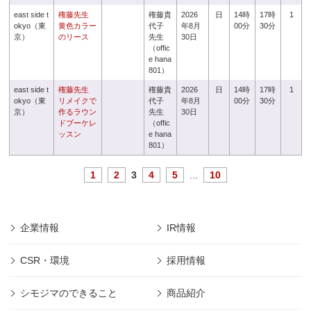
east side t
権藤先生
権藤貴
2026
日
14時
17時
1
okyo（東
黄色カラー
代子
年8月
00分
30分
京）
のリース
先生
30日
（offic
e hana
801）
east side t
権藤先生
権藤貴
2026
日
14時
17時
1
okyo（東
リメイクで
代子
年8月
00分
30分
京）
作るラウン
先生
30日
ドブーケレ
（offic
ッスン
e hana
801）
1
2
3
4
5
...
10
企業情報
IR情報
CSR・環境
採用情報
シモジマのできること
商品紹介