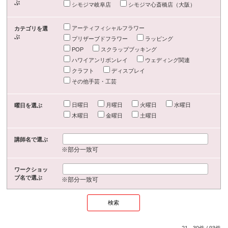
ぶ
シモジマ岐阜店
シモジマ心斎橋店（大阪）
アーティフィシャルフラワー
カテゴリを選
ぶ
プリザーブドフラワー
ラッピング
POP
スクラップブッキング
ハワイアンリボンレイ
ウェディング関連
クラフト
ディスプレイ
その他手芸・工芸
日曜日
月曜日
火曜日
水曜日
曜日を選ぶ
木曜日
金曜日
土曜日
講師名で選ぶ
※部分一致可
ワークショッ
プ名で選ぶ
※部分一致可