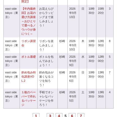
限定】
east side
【年内最終
お花えらび
2026
日
10時
15時
3
tokyo（東
回】お花の
からラッピ
年9月
30分
20分
京）
選び方講座
ングまで楽
13日
～おひとり
しみましょ
で選べるノ
う！
ウハウが身
につく～
east side
リボン講習
リボンを楽
杉崎
2026
木
10時
12時
8
tokyo（東
会
しみましょ
年9月
30分
30分
京）
う！
10日
east side
ボトル基礎
ボトルを包
杉崎
2026
水
10時
12時
5
tokyo（東
んでみまし
年9月
30分
00分
京）
ょう！！
9日
east side
斜め包み特
斜め包みが
杉崎
2026
日
10時
13時
7
tokyo（東
化講座VO
速くなるコ
年9月
30分
00分
京）
L.2
ツを知ろ
6日
う！
east side
１枚のペー
手軽でオシ
杉崎
2026
土
10時
13時
4
tokyo（東
パーで作れ
ャレなパッ
年9月
30分
30分
京）
るパッケー
ケージを作
5日
ジ
ろう！
1
...
3
4
5
6
7