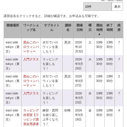
41
-
50
件 /
66
件
講習会名をクリックすると、詳細が確認でき、お申込みも可能です。
開催場所
ワークショ
サブタイト
講師
開催
曜
開始
終了
残
ップ名
ル
名
日時
日
時間
時間
席
▼
east side
黒ねこのハ
水引でハロ
黒須
2026
土
10時
13時
7
tokyo（東
ロウィンパ
ウィンを楽
年10
30分
30分
京）
ーティー
しもう！
月3日
east side
入門クラス
ラッピング
2026
火
10時
13時
7
tokyo（東
を楽しも
年9月
30分
00分
京）
う！
29日
east side
黒ねこのハ
水引でハロ
黒須
2026
日
10時
13時
2
tokyo（東
ロウィンパ
ウィンを楽
年9月
30分
30分
京）
ーティー
しもう！
27日
east side
入門クラス
ラッピング
2026
水
10時
13時
7
tokyo（東
を楽しも
年9月
30分
00分
京）
う！
23日
east side
ラッピング
練習・質問
杉崎
2026
金
10時
12時
4
tokyo（東
自習室【ラ
を繰り返し
年9月
30分
30分
京）
ッピング講
上手くなろ
18日
習会受講者
う！