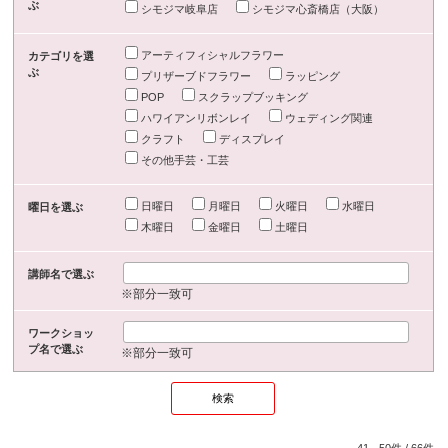
ぶ
シモジマ岐阜店
シモジマ心斎橋店（大阪）
アーティフィシャルフラワー
カテゴリを選
ぶ
プリザーブドフラワー
ラッピング
POP
スクラップブッキング
ハワイアンリボンレイ
ウェディング関連
クラフト
ディスプレイ
その他手芸・工芸
日曜日
月曜日
火曜日
水曜日
曜日を選ぶ
木曜日
金曜日
土曜日
講師名で選ぶ
※部分一致可
ワークショッ
プ名で選ぶ
※部分一致可