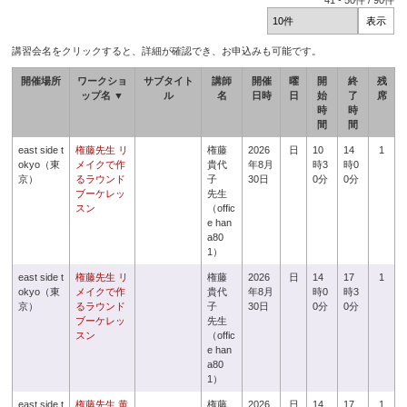
41
-
50
件 /
90
件
講習会名をクリックすると、詳細が確認でき、お申込みも可能です。
開催場所
ワークショ
サブタイト
講師
開催
曜
開
終
残
ップ名 ▼
ル
名
日時
日
始
了
席
時
時
間
間
east side t
権藤先生 リ
権藤
2026
日
10
14
1
okyo（東
メイクで作
貴代
年8月
時3
時0
京）
るラウンド
子
30日
0分
0分
ブーケレッ
先生
スン
（offic
e han
a80
1）
east side t
権藤先生 リ
権藤
2026
日
14
17
1
okyo（東
メイクで作
貴代
年8月
時0
時3
京）
るラウンド
子
30日
0分
0分
ブーケレッ
先生
スン
（offic
e han
a80
1）
east side t
権藤先生 黄
権藤
2026
日
14
17
1