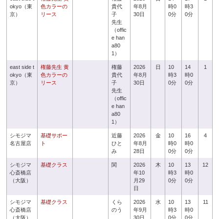
okyo（東
色カラーの
貴代
年8月
時0
時3
京）
リース
子
30日
0分
0分
先生
（offic
e han
a80
1）
east side t
権藤先生 黄
権藤
2026
日
10
14
1
okyo（東
色カラーの
貴代
年8月
時3
時0
京）
リース
子
30日
0分
0分
先生
（offic
e han
a80
1）
シモジマ
基礎サポー
近藤
2026
金
10
16
4
名古屋店
ト
ひと
年8月
時0
時0
み
28日
0分
0分
シモジマ
基礎クラス
関
2026
木
10
13
12
心斎橋店
年10
時3
時0
（大阪）
月29
0分
0分
日
シモジマ
基礎クラス
くら
2026
水
10
13
11
心斎橋店
のう
年9月
時3
時0
（大阪）
30日
0分
0分