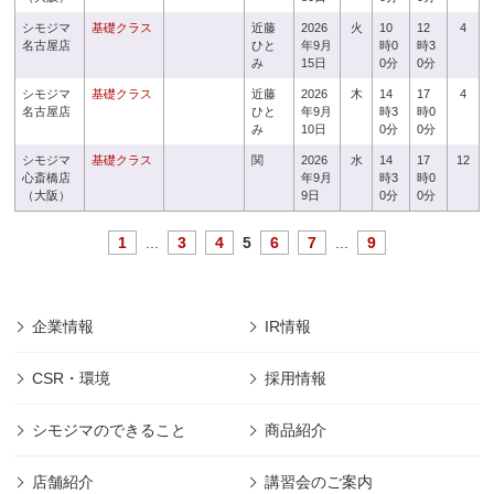
シモジマ
基礎クラス
近藤
2026
火
10
12
4
名古屋店
ひと
年9月
時0
時3
み
15日
0分
0分
シモジマ
基礎クラス
近藤
2026
木
14
17
4
名古屋店
ひと
年9月
時3
時0
み
10日
0分
0分
シモジマ
基礎クラス
関
2026
水
14
17
12
心斎橋店
年9月
時3
時0
（大阪）
9日
0分
0分
1
...
3
4
5
6
7
...
9
企業情報
IR情報
CSR・環境
採用情報
シモジマのできること
商品紹介
店舗紹介
講習会のご案内