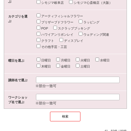
ぶ
シモジマ岐阜店
シモジマ心斎橋店（大阪）
アーティフィシャルフラワー
カテゴリを選
ぶ
プリザーブドフラワー
ラッピング
POP
スクラップブッキング
ハワイアンリボンレイ
ウェディング関連
クラフト
ディスプレイ
その他手芸・工芸
日曜日
月曜日
火曜日
水曜日
曜日を選ぶ
木曜日
金曜日
土曜日
講師名で選ぶ
※部分一致可
ワークショッ
プ名で選ぶ
※部分一致可