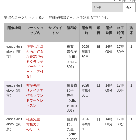
1
-
10
件 /
90
件
講習会名をクリックすると、詳細が確認でき、お申込みも可能です。
開催場所
ワークショ
サブタイ
講師名
開催日
曜
開始
終了
残
ップ名
トル
時
日
時間
時間
席
▼
east side t
権藤先生店
権藤
2026
日
14時
17時
1
okyo（東
内のお好き
貴代子
年8月
00分
30分
京）
な造花で作
（offic
30日
るクラッチ
e hana
ブーケ（ブ
801）
ートニア付
き）
east side t
権藤先生
権藤貴
2026
日
14時
17時
1
okyo（東
リメイクで
代子
年8月
00分
30分
京）
作るラウン
先生
30日
ドブーケレ
（offic
ッスン
e hana
801）
east side t
権藤先生
権藤貴
2026
日
14時
17時
1
okyo（東
黄色カラー
代子
年8月
00分
30分
京）
のリース
先生
30日
（offic
e hana