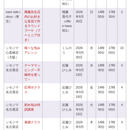
801）
east side t
権藤先生店
権藤
2026
日
14時
17時
2
okyo（東
内のお好き
貴代子
年8月
00分
30分
京）
な造花で作
（offic
30日
るラウンド
e hana
ブーケ（ブ
801）
ートニア付
き）
シモジマ
様々な包み
くらの
2026
水
14時
17時
10
心斎橋店
アレンジ
う
年9月
30分
00分
（大阪）
30日
シモジマ
テーマラッ
近藤
2026
水
14時
17時
4
名古屋店
ピング～不
ひとみ
年9月
30分
00分
織布を使っ
23日
て～
シモジマ
応用Ⅲクラ
近藤ひ
2026
金
14時
17時
4
名古屋店
ス
とみ
年9月
30分
00分
18日
シモジマ
斜め包み特
近藤
2026
火
14時
17時
4
名古屋店
訓講座
ひとみ
年9月
30分
00分
15日
シモジマ
基礎クラス
近藤ひ
2026
木
14時
17時
4
名古屋店
とみ
年9月
30分
00分