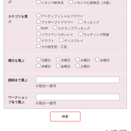
ぶ
シモジマ岐阜店
シモジマ心斎橋店（大阪）
アーティフィシャルフラワー
カテゴリを選
ぶ
プリザーブドフラワー
ラッピング
POP
スクラップブッキング
ハワイアンリボンレイ
ウェディング関連
クラフト
ディスプレイ
その他手芸・工芸
日曜日
月曜日
火曜日
水曜日
曜日を選ぶ
木曜日
金曜日
土曜日
講師名で選ぶ
※部分一致可
ワークショッ
プ名で選ぶ
※部分一致可