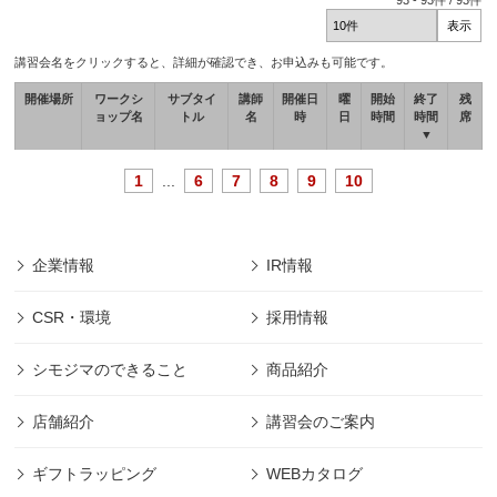
93
-
93
件 /
93
件
講習会名をクリックすると、詳細が確認でき、お申込みも可能です。
開催場所
ワークシ
サブタイ
講師
開催日
曜
開始
終了
残
ョップ名
トル
名
時
日
時間
時間
席
▼
1
...
6
7
8
9
10
企業情報
IR情報
CSR・環境
採用情報
シモジマのできること
商品紹介
店舗紹介
講習会のご案内
ギフトラッピング
WEBカタログ