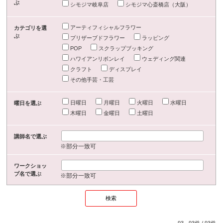
ぶ
シモジマ岐阜店
シモジマ心斎橋店（大阪）
アーティフィシャルフラワー
カテゴリを選
ぶ
プリザーブドフラワー
ラッピング
POP
スクラップブッキング
ハワイアンリボンレイ
ウェディング関連
クラフト
ディスプレイ
その他手芸・工芸
日曜日
月曜日
火曜日
水曜日
曜日を選ぶ
木曜日
金曜日
土曜日
講師名で選ぶ
※部分一致可
ワークショッ
プ名で選ぶ
※部分一致可