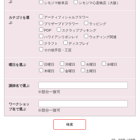
ぶ
シモジマ岐阜店
シモジマ心斎橋店（大阪）
アーティフィシャルフラワー
カテゴリを選
ぶ
プリザーブドフラワー
ラッピング
POP
スクラップブッキング
ハワイアンリボンレイ
ウェディング関連
クラフト
ディスプレイ
その他手芸・工芸
日曜日
月曜日
火曜日
水曜日
曜日を選ぶ
木曜日
金曜日
土曜日
講師名で選ぶ
※部分一致可
ワークショッ
プ名で選ぶ
※部分一致可