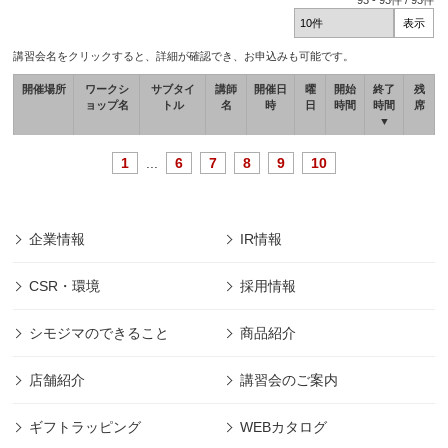
93
-
93
件 /
93
件
講習会名をクリックすると、詳細が確認でき、お申込みも可能です。
開催場所
ワークシ
サブタイ
講師
開催日
曜
開始
終了
残
ョップ名
トル
名
時
日
時間
時間
席
▼
1
...
6
7
8
9
10
企業情報
IR情報
CSR・環境
採用情報
シモジマのできること
商品紹介
店舗紹介
講習会のご案内
ギフトラッピング
WEBカタログ