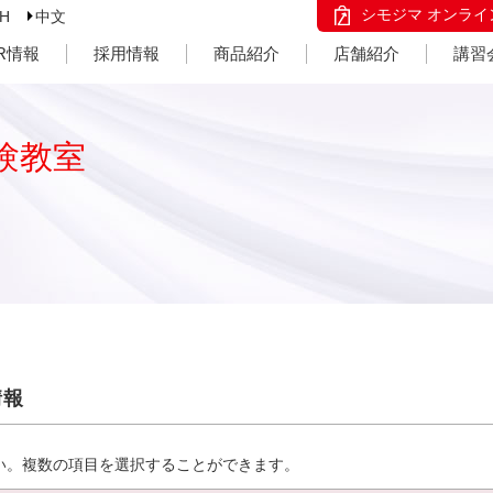
シモジマ オンライ
SH
中文
IR情報
採用情報
商品紹介
店舗紹介
講習
験教室
情報
い。複数の項目を選択することができます。