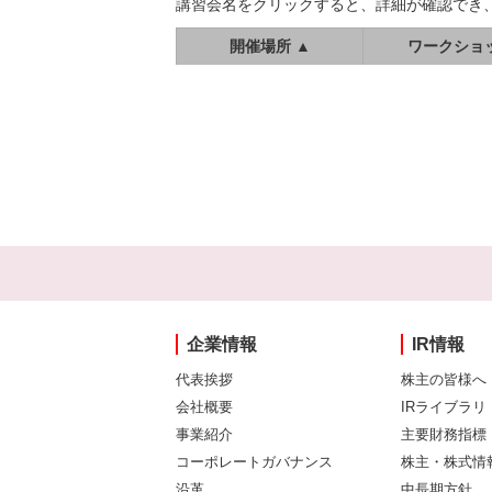
講習会名をクリックすると、詳細が確認でき
開催場所 ▲
ワークショ
企業情報
IR情報
代表挨拶
株主の皆様へ
会社概要
IRライブラリ
事業紹介
主要財務指標
コーポレートガバナンス
株主・株式情
沿革
中長期方針