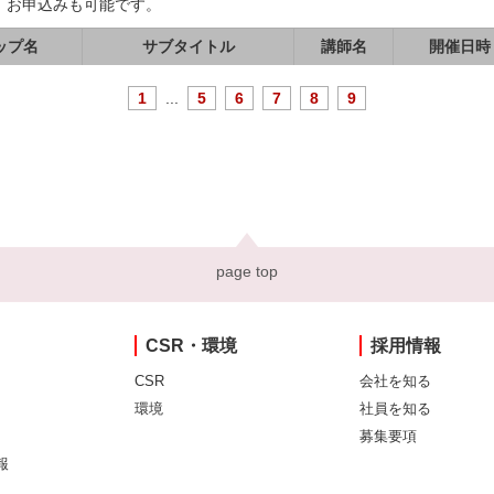
、お申込みも可能です。
ップ名
サブタイトル
講師名
開催日時
1
...
5
6
7
8
9
page top
CSR・環境
採用情報
CSR
会社を知る
環境
社員を知る
募集要項
報