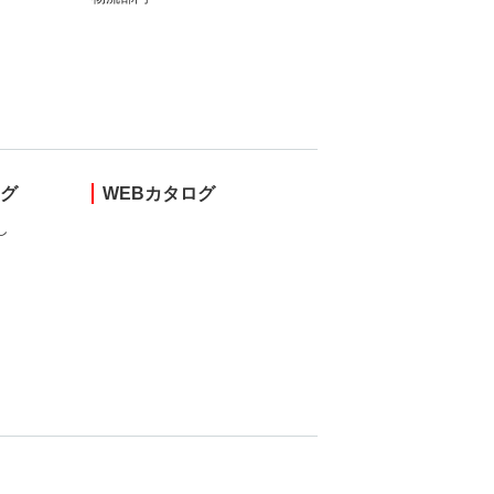
ング
WEBカタログ
し