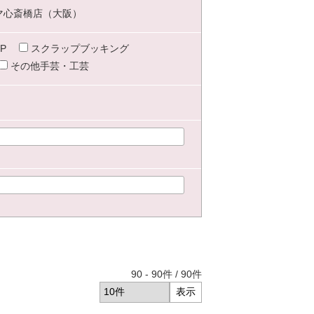
マ心斎橋店（大阪）
P
スクラップブッキング
その他手芸・工芸
90
-
90
件 /
90
件