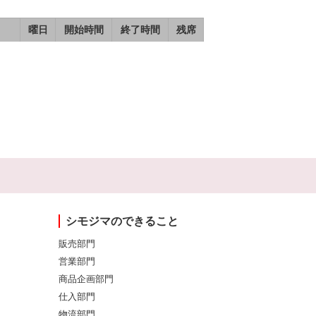
曜日
開始時間
終了時間
残席
シモジマのできること
販売部門
営業部門
商品企画部門
仕入部門
物流部門