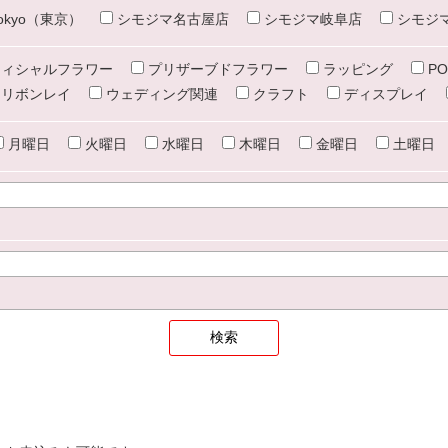
e tokyo（東京）
シモジマ名古屋店
シモジマ岐阜店
シモジ
ィシャルフラワー
プリザーブドフラワー
ラッピング
PO
リボンレイ
ウェディング関連
クラフト
ディスプレイ
月曜日
火曜日
水曜日
木曜日
金曜日
土曜日