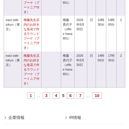
ブーケ（ブ
801）
ートニア付
き）
east side
権藤先生店
権藤
2026
日
10時
14時
2
tokyo（東
内のお好き
貴代子
年8月
30分
00分
京）
な造花で作
（offic
30日
るラウンド
e hana
ブーケ（ブ
801）
ートニア付
き）
east side
権藤先生店
権藤
2026
日
14時
17時
2
tokyo（東
内のお好き
貴代子
年8月
00分
30分
京）
な造花で作
（offic
30日
るラウンド
e hana
ブーケ（ブ
801）
ートニア付
き）
1
...
3
4
5
6
7
...
10
企業情報
IR情報