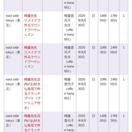
e hana
801）
east side
権藤先生
権藤貴
2026
日
14時
17時
1
tokyo（東
リメイクで
代子
年8月
00分
30分
京）
作るラウン
先生
30日
ドブーケレ
（offic
ッスン
e hana
801）
east side
権藤先生
権藤貴
2026
日
10時
14時
1
tokyo（東
リメイクで
代子
年8月
30分
00分
京）
作るラウン
先生
30日
ドブーケレ
（offic
ッスン
e hana
801）
east side
権藤先生店
権藤
2026
日
10時
14時
1
tokyo（東
内のお好き
貴代子
年8月
30分
00分
京）
な造花で作
（offic
30日
るクラッチ
e hana
ブーケ（ブ
801）
ートニア付
き）
east side
権藤先生店
権藤
2026
日
14時
17時
1
tokyo（東
内のお好き
貴代子
年8月
00分
30分
京）
な造花で作
（offic
30日
るクラッチ
e hana