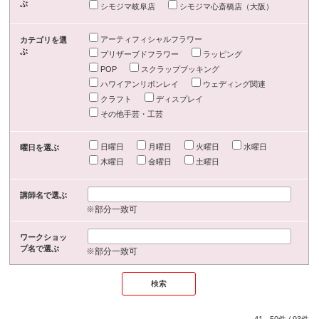
ぶ
シモジマ岐阜店
シモジマ心斎橋店（大阪）
アーティフィシャルフラワー
カテゴリを選
ぶ
プリザーブドフラワー
ラッピング
POP
スクラップブッキング
ハワイアンリボンレイ
ウェディング関連
クラフト
ディスプレイ
その他手芸・工芸
日曜日
月曜日
火曜日
水曜日
曜日を選ぶ
木曜日
金曜日
土曜日
講師名で選ぶ
※部分一致可
ワークショッ
プ名で選ぶ
※部分一致可