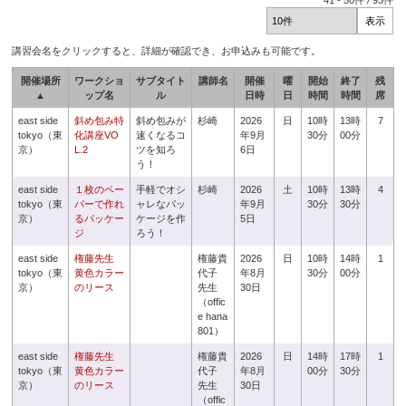
41
-
50
件 /
93
件
講習会名をクリックすると、詳細が確認でき、お申込みも可能です。
開催場所
ワークショ
サブタイト
講師名
開催
曜
開始
終了
残
▲
ップ名
ル
日時
日
時間
時間
席
east side
斜め包み特
斜め包みが
杉崎
2026
日
10時
13時
7
tokyo（東
化講座VO
速くなるコ
年9月
30分
00分
京）
L.2
ツを知ろ
6日
う！
east side
１枚のペー
手軽でオシ
杉崎
2026
土
10時
13時
4
tokyo（東
パーで作れ
ャレなパッ
年9月
30分
30分
京）
るパッケー
ケージを作
5日
ジ
ろう！
east side
権藤先生
権藤貴
2026
日
10時
14時
1
tokyo（東
黄色カラー
代子
年8月
30分
00分
京）
のリース
先生
30日
（offic
e hana
801）
east side
権藤先生
権藤貴
2026
日
14時
17時
1
tokyo（東
黄色カラー
代子
年8月
00分
30分
京）
のリース
先生
30日
（offic